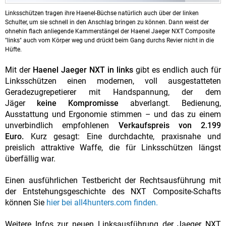
Linksschützen tragen ihre Haenel-Büchse natürlich auch über der linken
Schulter, um sie schnell in den Anschlag bringen zu können. Dann weist der
ohnehin flach anliegende Kammerstängel der Haenel Jaeger NXT Composite
"links" auch vom Körper weg und drückt beim Gang durchs Revier nicht in die
Hüfte.
Mit der
Haenel Jaeger NXT in links
gibt es endlich auch für
Linksschützen einen modernen, voll ausgestatteten
Geradezugrepetierer mit Handspannung, der dem
Jäger
keine Kompromisse
abverlangt. Bedienung,
Ausstattung und Ergonomie stimmen – und das zu einem
unverbindlich empfohlenen
Verkaufspreis von 2.199
Euro.
Kurz gesagt: Eine durchdachte, praxisnahe und
preislich attraktive Waffe, die für Linksschützen längst
überfällig war.
Einen ausführlichen Testbericht der Rechtsausführung mit
der Entstehungsgeschichte des NXT Composite-Schafts
können Sie
hier bei all4hunters.com finden.
Weitere Infos zur neuen Linksausführung der Jaeger NXT