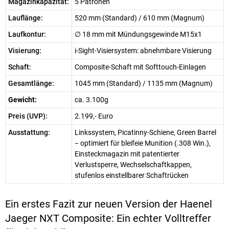
Magazinkapazität:
5 Patronen
Lauflänge:
520 mm (Standard) / 610 mm (Magnum)
Laufkontur:
∅ 18 mm mit Mündungsgewinde M15x1
Visierung:
i-Sight-Visiersystem: abnehmbare Visierung
Schaft:
Composite-Schaft mit Softtouch-Einlagen
Gesamtlänge:
1045 mm (Standard) / 1135 mm (Magnum)
Gewicht:
ca. 3.100g
Preis (UVP):
2.199,- Euro
Ausstattung:
Linkssystem, Picatinny-Schiene, Green Barrel
− optimiert für bleifeie Munition (.308 Win.),
Einsteckmagazin mit patentierter
Verlustsperre, Wechselschaftkappen,
stufenlos einstellbarer Schaftrücken
Ein erstes Fazit zur neuen Version der Haenel
Jaeger NXT Composite: Ein echter Volltreffer