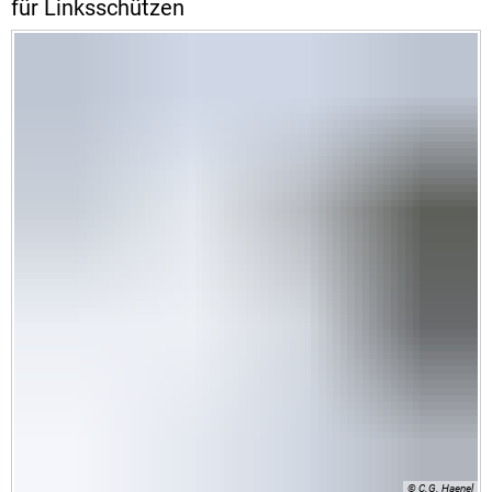
für Linksschützen
© C.G. Haenel