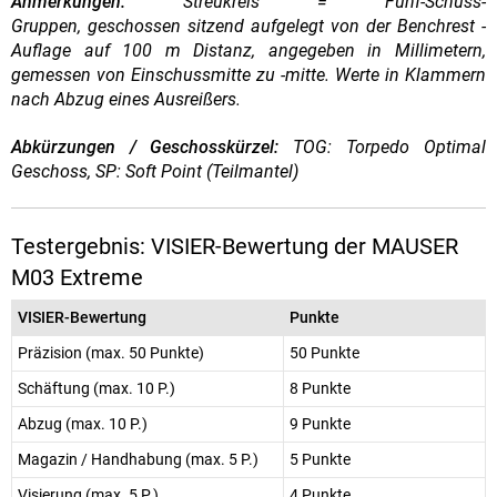
Anmerkungen:
Streukreis = Fünf-Schuss-
Gruppen, geschossen sitzend aufgelegt von der Benchrest -
Auflage auf 100 m Distanz, angegeben in Millimetern,
gemessen von Einschussmitte zu -mitte. Werte in Klammern
nach Abzug eines Ausreißers.
Abkürzungen / Geschosskürzel:
TOG: Torpedo Optimal
Geschoss, SP: Soft Point (Teilmantel)
Testergebnis: VISIER-Bewertung der MAUSER
M03 Extreme
VISIER-Bewertung
Punkte
Präzision (max. 50 Punkte)
50 Punkte
Schäftung (max. 10 P.)
8 Punkte
Abzug (max. 10 P.)
9 Punkte
Magazin / Handhabung (max. 5 P.)
5 Punkte
Visierung (max. 5 P.)
4 Punkte