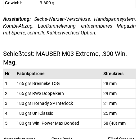
Gewicht:
3.600 g
Ausstattung:
Sechs-Warzen-Verschluss, Handspannsystem,
Kombi-Abzug, Laufkannelierung, entnehmbares Magazin
mit Sperre, schnelle Kaliberwechsel Option.
Schießtest: MAUSER M03 Extreme, .300 Win.
Mag.
Nr.
Fabrikpatrone
Streukreis
1
165 grs Brenneke TOG
28 mm
2
165 grs RWS Doppelkern
29 mm
3
180 grs Hornady SP Interlock
21 mm
4
180 grs Uni Classic
25 mm
5
180 grs Win. Power Max Bonded
58 (48) mm