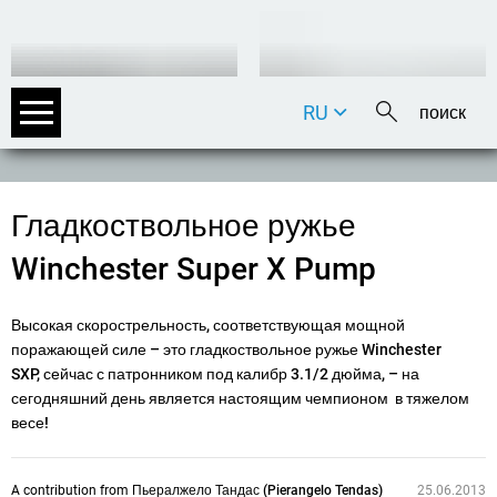
RU
DE
EN
FR
Гладкоствольное ружье
IT
Winchester Super X Pump
Высокая скорострельность, соответствующая мощной
поражающей силе – это гладкоствольное ружье Winchester
SXP, сейчас с патронником под калибр 3.1/2 дюйма, – на
сегодняшний день является настоящим чемпионом в тяжелом
весе!
A contribution from
Пьералжело Тандас (Pierangelo Tendas)
25.06.2013