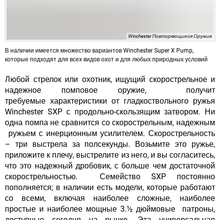
Winchester Повторяющиеся Оружия
В наличии имеется множество вариантов Winchester Super X Pump,
которые подходят для всех видов охот и для любых природных условий
Любой стрелок или охотник, ищущий скорострельное и
надежное помповое оружие, получит
требуемые характеристики от гладкоствольного ружья
Winchester SXP с продольно-скользящим затвором. Ни
одна помпа не сравнится со скорострельным, надежным
ружьем с инерционным усилителем. Скорострельность
– три выстрела за полсекунды. Возьмите это ружье,
приложите к плечу, выстрелите из него, и вы согласитесь,
что это надежный дробовик, с больше чем достаточной
скорострельностью. Семейство SXP постоянно
пополняется; в наличии есть модели, которые работают
со всеми, включая наиболее сложные, наиболее
простые и наиболее мощные 3.½ дюймовые патроны,
доступные сегодня на рынке. Эта универсальная