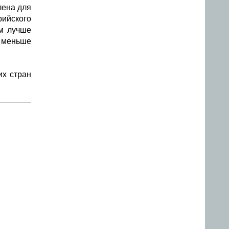
лена для
ийского
им лучше
а меньше
их стран