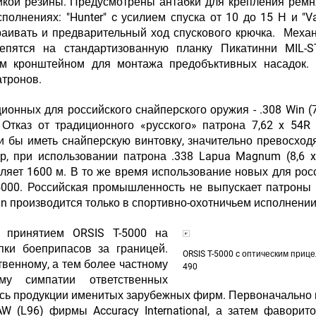
йкой резины. Предусмотрены антабки для крепления ремн
олнениях: "Hunter" c усилием спуска от 10 до 15 Н и "Va
раивать и предварительный ход спускового крючка. Меха
репятся на стандартизованную планку Пикатинни MIL-ST
ым кронштейном для монтажа предобъктивных насадок. 
атронов.
ионных для российского снайперского оружия - .308 Win (7
Отказ от традиционного «русского» патрона 7,62 x 54R
и бы иметь снайперскую винтовку, значительно превосхо
р, при использовании патрона .338 Lapua Magnum (8,6 
ляет 1600 м. В то же время использование новых для рос
5000. Российская промышленность не выпускает патроны
Win производится только в спортивно-охотничьем исполнени
 принятием ORSIS T-5000 на
пки боеприпасов за границей.
ORSIS T-5000 c оптическим прице
твенному, а тем более частному
490
му симпатии ответственных
сь продукции именитых зарубежных фирм. Первоначально
W (L96) фирмы Accuracy International, а затем фаворит