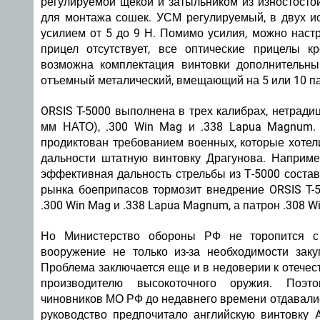
регулируемой щекой и затыльником из изностосто
для монтажа сошек. УСМ регулируемый, в двух исп
усилием от 5 до 9 Н. Помимо усилия, можно наст
прицел отсутствует, все оптические прицелы к
возможна комплектация винтовки дополнительн
отъемный металический, вмещающий на 5 или 10 п
ORSIS T-5000 выполнена в трех калибрах, нетрадиц
мм НАТО), .300 Win Mag и .338 Lapua Magnum. 
продиктован требованием военных, которые хотел
дальности штатную винтовку Драгунова. Наприме
эффективная дальность стрельбы из Т-5000 состав
рынка боеприпасов тормозит внедрение ORSIS T-
.300 Win Mag и .338 Lapua Magnum, а патрон .308 
Но Министерство обороны РФ не торопится с
вооружение не только из-за необходимости заку
Проблема заключается еще и в недоверии к отечес
производителю высокоточного оружия. Поэто
чиновников МО РФ до недавнего времени отдавали
руководство предпочитало английскую винтовку A