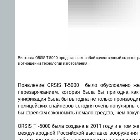
Винтовка ORSIS T-5000 представляет собой качественный скачок в ра
в отношении технологии изготовления.
Появление ORSIS T-5000 было обусловлено жел
перезаряжанием, которая была бы пригодна как 
унификация была бы выгодна не только производит
полицейских снайперов сегодня очень популярны 
бы стрелкам сэкономить немало средств, чем покуп
ORSIS T -5000 была создана в 2011 году и в том ж
международной Российской выставке вооружения 
то, что винтовка сейчас производится и продается 