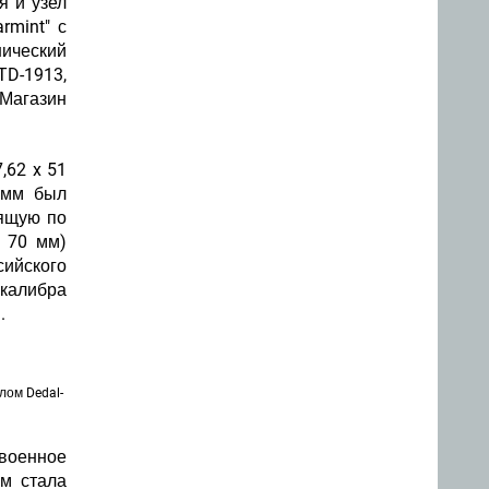
я и узел
rmint" с
нический
D-1913,
Магазин
,62 x 51
 мм был
дящую по
x 70 мм)
сийского
 калибра
и.
лом Dedal-
 военное
ом стала