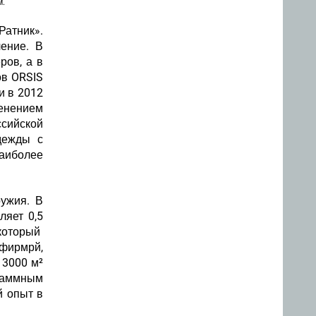
м.
Ратник».
ение. В
ров, а в
ов ORSIS
и в 2012
менением
ссийской
дежды с
аиболее
ружия. В
ляет 0,5
 который
 фирмрй,
 3000 м²
раммным
й опыт в