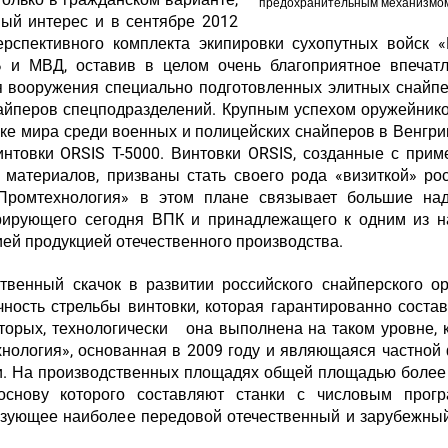
предохранительным механизмо
ый интерес и в сентябре 2012
рспективного комплекта экипировки сухопутных войск «
 и МВД, оставив в целом очень благоприятное впечатл
 вооружения специально подготовленных элитных снайпе
айперов спецподразделений. Крупным успехом оружейник
бке мира среди военных и полицейских снайперов в Венгри
винтовки ORSIS T-5000. Винтовки ORSIS, созданные с при
 материалов, призваны стать своего рода «визиткой» ро
Промтехнология» в этом плане связывает большие на
урирующего сегодня ВПК и принадлежащего к одним из н
ей продукцией отечественного производства.
твенный скачок в развитии российского снайперского о
ность стрельбы винтовки, которая гарантированно состав
вторых, технологически она выполнена на таком уровне,
хнология», основанная в 2009 году и являющаяся частной
ки. На производственных площадях общей площадью более
основу которого составляют станки с числовым прог
ьзующее наиболее передовой отечественный и зарубежны