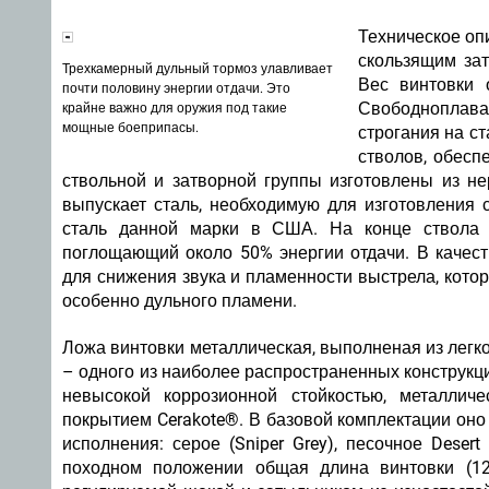
Техническое оп
скользящим за
Трехкамерный дульный тормоз улавливает
Вес винтовки о
почти половину энергии отдачи. Это
Свободноплава
крайне важно для оружия под такие
мощные боеприпасы.
строгания на с
стволов, обесп
ствольной и затворной группы изготовлены из н
выпускает сталь, необходимую для изготовления 
сталь данной марки в США. На конце ствола 
поглощающий около 50% энергии отдачи. В качест
для снижения звука и пламенности выстрела, кото
особенно дульного пламени.
Ложа винтовки металлическая, выполненая из лег
– одного из наиболее распространенных конструкц
невысокой коррозионной стойкостью, металлич
покрытием Cerakote®. В базовой комплектации оно ч
исполнения: серое (Sniper Grey), песочное Dese
походном положении общая длина винтовки (1