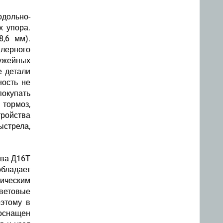
одольно-
 упора.
8,6 мм).
лерного
ружейных
е детали
ность не
покупать
тормоз,
тройства
ыстрела,
ава Д16Т
обладает
ическим
цветовые
оэтому в
оснащен