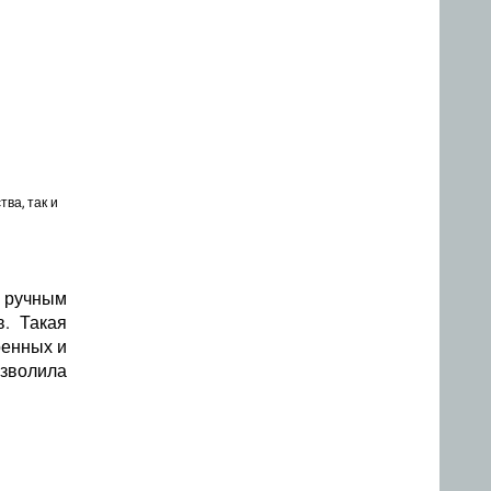
ва, так и
 ручным
в. Такая
оенных и
озволила