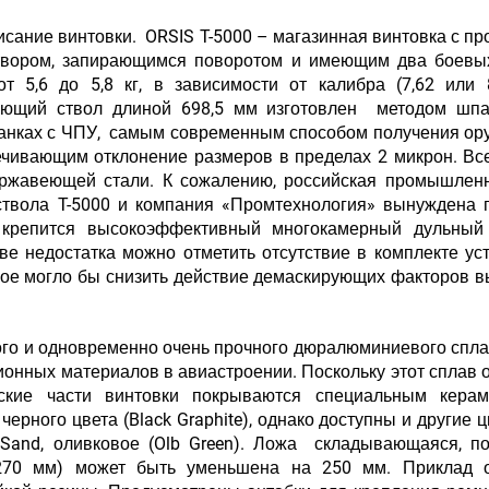
исание винтовки. ORSIS T-5000 – магазинная винтовка с пр
твором, запирающимся поворотом и имеющим два боевых
т 5,6 до 5,8 кг, в зависимости от калибра (7,62 или 
ющий ствол длиной 698,5 мм изготовлен методом шпа
танках с ЧПУ, самым современным способом получения о
ечивающим отклонение размеров в пределах 2 микрон. Вс
ержавеющей стали. К сожалению, российская промышлен
ствола T-5000 и компания «Промтехнология» вынуждена 
крепится высокоэффективный многокамерный дульный 
ве недостатка можно отметить отсутствие в комплекте ус
рое могло бы снизить действие демаскирующих факторов в
кого и одновременно очень прочного дюралюминиевого спл
ионных материалов в авиастроении. Поскольку этот сплав 
еские части винтовки покрываются специальным керам
ерного цвета (Black Graphite), однако доступны и другие 
rt Sand, оливковое (Olb Green). Ложа складывающаяся, п
270 мм) может быть уменьшена на 250 мм. Приклад 