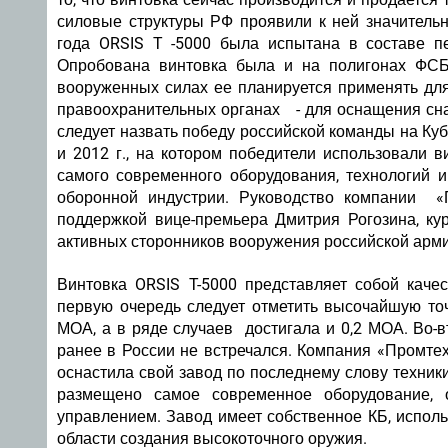
силовые структуры РФ проявили к ней значительн
года ORSIS T -5000 была испытана в составе пе
Опробована винтовка была и на полигонах ФСБ
вооруженных силах ее планируется применять для
правоохранительных органах - для оснащения сн
следует назвать победу российской команды на Ку
и 2012 г., на котором победители использовали 
самого современного оборудования, технологий и
оборонной индустрии. Руководство компании «
поддержкой вице-премьера Дмитрия Рогозина, к
активных сторонников вооружения российской арми
Винтовка ORSIS T-5000 представляет собой качес
первую очередь следует отметить высочайшую точ
МОА, а в ряде случаев достигала и 0,2 МОА. Во-
ранее в России не встречался. Компания «Промте
оснастила свой завод по последнему слову техни
размещено самое современное оборудование, 
управлением. Завод имеет собственное КБ, испол
области создания высокоточного оружия.