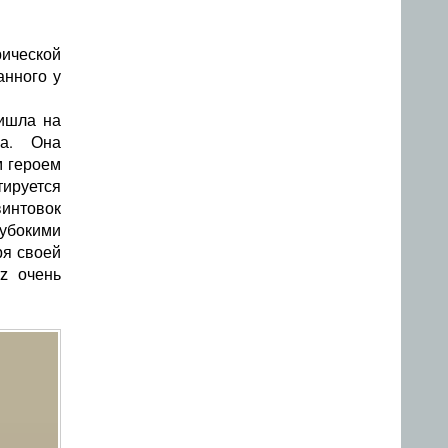
ической
анного у
ишла на
ика. Она
м героем
тируется
винтовок
лубокими
ря своей
nz очень