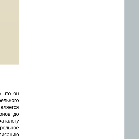
у что он
рельного
является
ронов до
каталогу
трельное
описанию