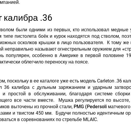
омпанией.
 калибра .36
тволом были одними из первых, кто использовал
медные 
м типе пистолета боёк и курок находятся под стволом, поэ
можных осколков крышки в лицо пользователя. К тому же 
ый неправильно называют огнестрельным оружием для «ст
ь популярен, особенно в Америке в первой половине 19
ктически облегчило переноску на поясе.
м, поскольку в ее каталоге уже есть модель Carleton .36 кал
вол 36 калибра с дульным заряжанием и ударным затвор
 и простой в обслуживании, благодаря системе сборки
щего все части вместе. Мушка регулируется по высоте,
мков выточены из прочной стали,
PMG (Pedersoli матчевого
азами и твистом 450 мм. Будучи полностью идентичным ор
оваться в соревнованиях по стрельбе MLAIC.