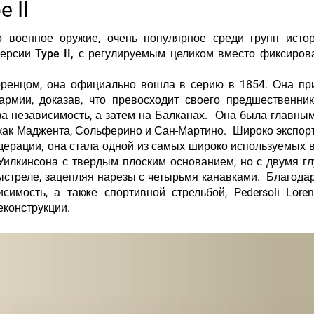
e II
 военное оружие, очень популярное среди групп истор
 версии Type II, с регулируемым целиком
вместо фиксиров
ренцом, она официально вошла в серию в 1854. Она пр
армии, доказав, что превосходит своего предшественн
за независимость, а затем на Балканах. Она была главны
 как Маджента, Сольферино и Сан-Мартино. Широко экспор
дерации,
она стала одной из самых широко используемых 
илкинсона с твердым плоским основанием, но с двумя г
ыстреле, зацепляя нарезы с четырьмя канавками. Благода
имость, а также спортивной стрельбой, Pedersoli Lore
еконструкции.