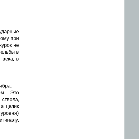
ударные
тому при
курок не
рельбы в
 века, в
ибра.
ом. Это
 ствола,
 а целик
 уровня)
игиналу,