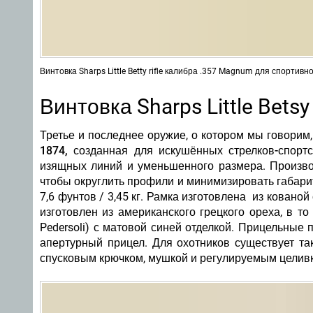
Винтовка Sharps Little Betty rifle калибра .357 Magnum для спорти
Винтовка Sharps Little Betsy
Третье и последнее оружие, о котором мы говорим, -
1874, созданная для искушённых стрелков-спор
изящных линий и уменьшенного размера. Производ
чтобы округлить профили и минимизировать габарит
7,6 фунтов / 3,45 кг. Рамка изготовлена из ковано
изготовлен из американского грецкого ореха, в т
Pedersoli) с матовой синей отделкой. Прицельные
апертурный прицел. Для охотников существует та
спусковым крючком, мушкой и регулируемым целивк