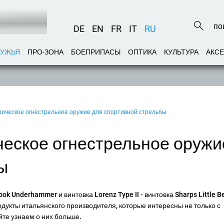
DE
EN
FR
IT
RU
РУЖЬЯ
ПРО-ЗОНА
БОЕПРИПАСЫ
ОПТИКА
КУЛЬТУРА
АКС
торическое огнестрельное оружие для спортивной стрельбы
ическое огнестрельное оружи
ы
k Underhammer и винтовка Lorenz Type II - винтовка Sharps Little B
одукты итальянского производителя, которые интересны не только с
йте узнаем о них больше.