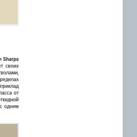
и Sharps
ёт своих
тволами,
пределах
 приклад
ласса от
откидной
 с одним