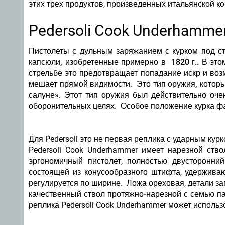
этих трех продуктов, произведенных итальянской к
Pedersoli Cook Underhammer
Пистолеты с дульным заряжанием с курком под с
капсюли, изобретенные примерно в 1820 г..
В это
стрельбе это предотвращает попадание искр и воз
мешает прямой видимости.
Это тип оружия, котор
салуне».
Этот тип оружия был действительно очен
оборонительных целях. Особое положение курка фа
Для Pedersoli это не первая реплика с ударным курко
Pedersoli Cook Underhammer имеет нарезной ст
эргономичный пистолет, полностью двусторонний
состоящей из конусообразного штифта, удерживаю
регулируется по ширине. Ложа ореховая, детали за
качественный ствол протяжно-нарезной
с семью п
реплика Pedersoli Cook Underhammer может использ