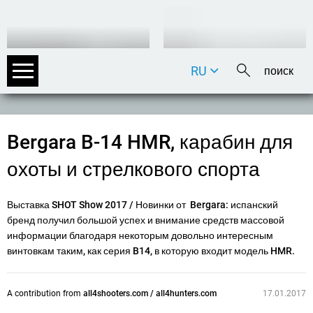
RU
DE
EN
FR
Bergara B-14 HMR, карабин для
IT
охоты и стрелкового спорта
Выставка SHOT Show 2017 / Новинки от Bergara: испанский
бренд получил большой успех и внимание средств массовой
информации благодаря некоторым довольно интересным
винтовкам таким, как серия B14, в которую входит модель HMR.
A contribution from
all4shooters.com / all4hunters.com
17.01.2017