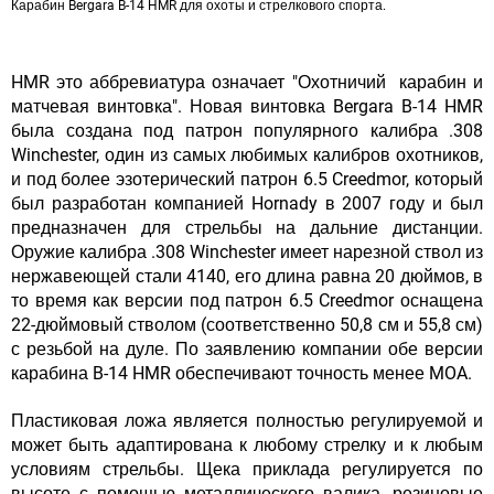
Карабин Bergara B-14 HMR для охоты и стрелкового спорта.
HMR это аббревиатура означает "Охотничий карабин и
матчевая винтовка". Новая винтовка Bergara B-14 HMR
была создана под патрон популярного калибра .308
Winchester, один из самых любимых калибров охотников,
и под более эзотерический патрон 6.5 Creedmor, который
был разработан компанией Hornady в 2007 году и был
предназначен для стрельбы на дальние дистанции.
Оружие калибра .308 Winchester имеет нарезной ствол из
нержавеющей стали 4140, его длина равна 20 дюймов, в
то время как версии под патрон 6.5 Creedmor оснащена
22-дюймовый стволом (соответственно 50,8 см и 55,8 см)
с резьбой на дуле. По заявлению компании обе версии
карабина B-14 HMR обеспечивают точность менее MOA.
Пластиковая ложа является полностью регулируемой и
может быть адаптирована к любому стрелку и к любым
условиям стрельбы. Щека приклада регулируется по
высоте с помощью металлического валика, резиновые