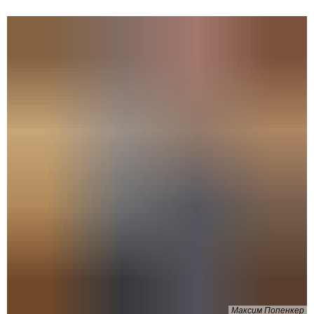
Максим Попенкер