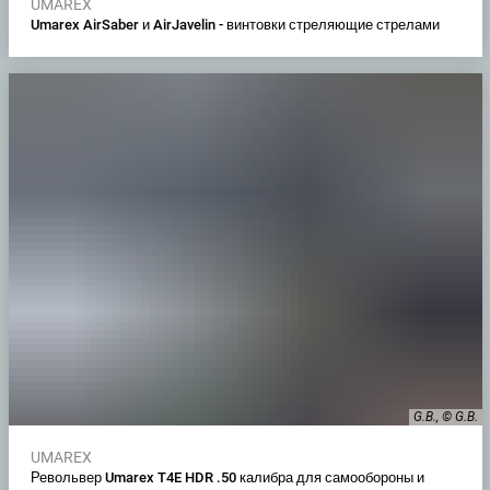
UMAREX
Umarex AirSaber и AirJavelin - винтовки стреляющие стрелами
G.B., © G.B.
UMAREX
Револьвер Umarex T4E HDR .50 калибра для самообороны и