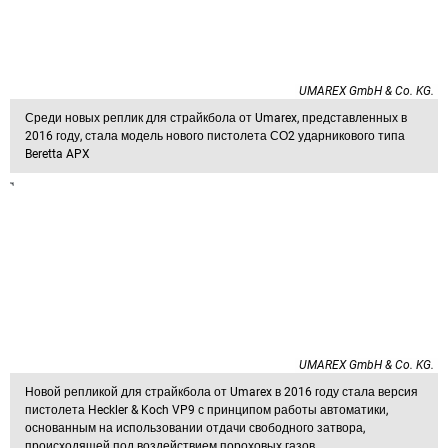
UMAREX GmbH & Co. KG.
Среди новых реплик для страйкбола от Umarex, представленных в
2016 году, стала модель нового пистолета СО2 ударникового типа
Beretta APX
UMAREX GmbH & Co. KG.
Новой репликой для страйкбола от Umarex в 2016 году стала версия
пистолета Heckler & Koch VP9 с принципом работы автоматики,
основанным на использовании отдачи свободного затвора,
происходящей под воздействием пороховых газов