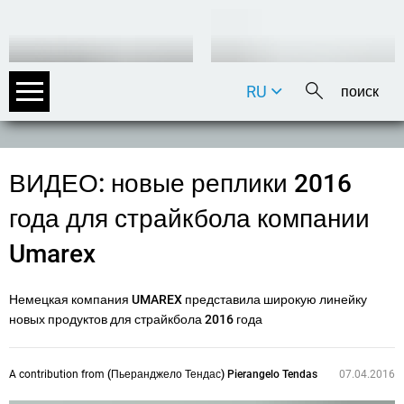
RU
DE
EN
FR
ВИДЕО: новые реплики 2016
IT
года для страйкбола компании
Umarex
Немецкая компания UMAREX представила широкую линейку
новых продуктов для страйкбола 2016 года
A contribution from
(Пьеранджело Тендас) Pierangelo Tendas
07.04.2016