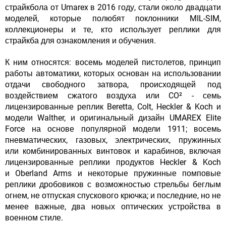
страйкбола от Umarex в 2016 году, стали около двадцати
моделей, которые полюбят поклонники MIL-SIM,
коллекционеры и те, кто использует реплики для
страйкба для ознакомления и обучения.
К ним относятся: восемь моделей пистолетов, принцип
работы автоматики, которых основан на использовании
отдачи свободного затвора, происходящей под
воздействием сжатого воздуха или CO² - семь
лицензированные реплик Beretta, Colt, Heckler & Koch и
модели Walther, и оригинальный дизайн UMAREX Elite
Force на основе популярной модели 1911; восемь
пневматических, газовых, электрических, пружинных
или комбинированных винтовок и карабинов, включая
лицензированные реплики продуктов Heckler & Koch
и Oberland Arms и некоторые пружинные помповые
реплики дробовиков с возможностью стрельбы беглым
огнем, не отпуская спускового крючка; и последние, но не
менее важные, два новых оптических устройства в
военном стиле.