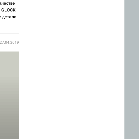
ачестве
ты GLOCK
е детали
27.04.2019