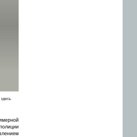
 здесь.
лимерной
 полиции
явлением