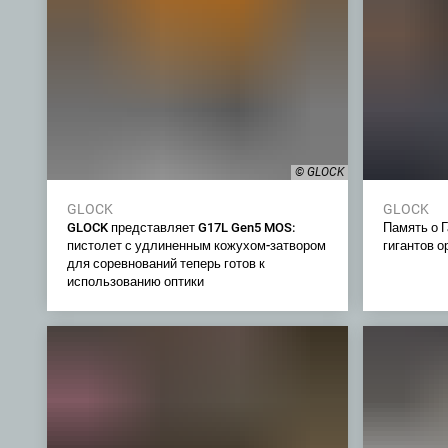
© GLOCK
GLOCK
GLOCK
GLOCK представляет G17L Gen5 MOS:
Память о Г
пистолет с удлиненным кожухом-затвором
гигантов 
для соревнований теперь готов к
использованию оптики