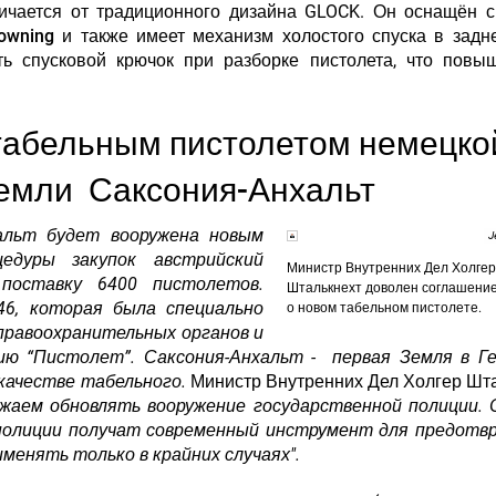
личается от традиционного дизайна GLOCK. Он оснащён
с
rowning
и также имеет механизм холостого спуска в задн
ть спусковой крючок при разборке пистолета, что повы
табельным пистолетом немецко
земли Саксония-Анхальт
хальт будет вооружена новым
J
едуры закупок австрийский
Министр Внутренних Дел Холгер
поставку 6400 пистолетов.
Шталькнехт доволен соглашени
46, которая была специально
о новом табельном пистолете.
правоохранительных органов и
ию “Пистолет”. Саксония-Анхальт -
первая Земля в Г
 качестве табельного
.
Министр Внутренних Дел Холгер Шт
жаем обновлять вооружение государственной полиции. 
олиции получат современный инструмент для предотв
менять только в крайних случаях".