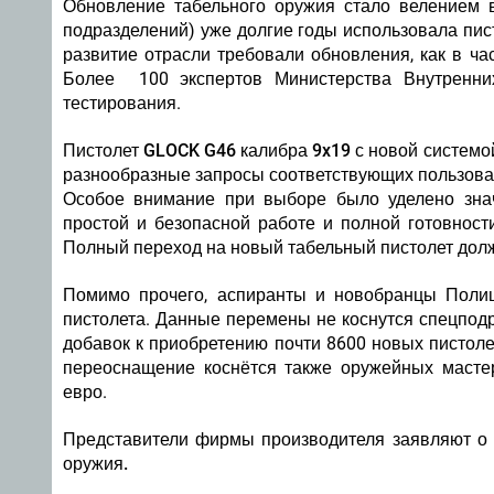
Обновление табельного оружия стало велением в
подразделений) уже долгие годы использовала пист
развитие отрасли требовали обновления, как в ча
Более 100 экспертов Министерства Внутренни
тестирования.
Пистолет GLOCK
G46 калибра 9x19 с новой системо
разнообразные запросы соответствующих пользова
Особое внимание при выборе было уделено знач
простой и безопасной работе и полной готовност
Полный переход на новый табельный пистолет долж
Помимо прочего, аспиранты и новобранцы Полиц
пистолета. Данные перемены не коснутся спецподр
добавок к приобретению почти 8600 новых пистоле
переоснащение коснётся также оружейных мастер
евро.
Представители фирмы производителя заявляют о т
оружия.