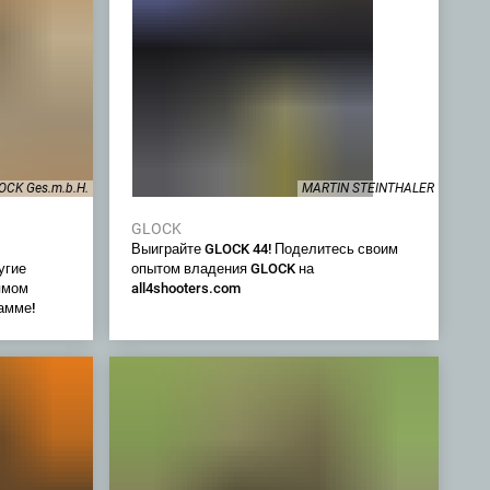
OCK Ges.m.b.H.
MARTIN STEINTHALER
GLOCK
Выиграйте GLOCK 44! Поделитесь своим
угие
опытом владения GLOCK на
ямом
all4shooters.com
амме!