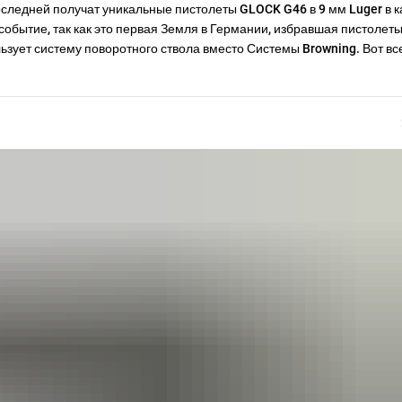
следней получат уникальные пистолеты GLOCK G46 в 9 мм Luger в к
событие, так как это первая Земля в Германии, избравшая пистоле
зует систему поворотного ствола вместо Системы Browning. Вот вс