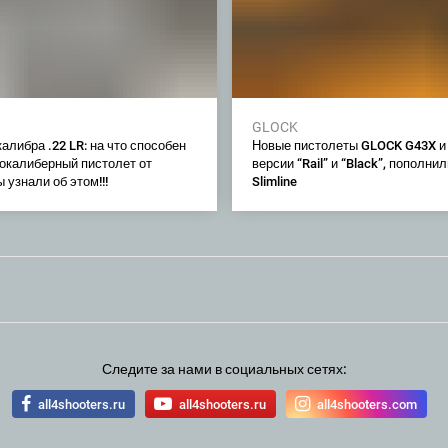
GLOCK
алибра .22 LR: на что способен
Новые пистолеты GLOCK G43X и 
окалиберный пистолет от
версии “Rail” и “Black”, пополни
узнали об этом!!!
Slimline
Следите за нами в социальных сетях:
all4shooters.ru
all4shooters.ru
all4shooters.com