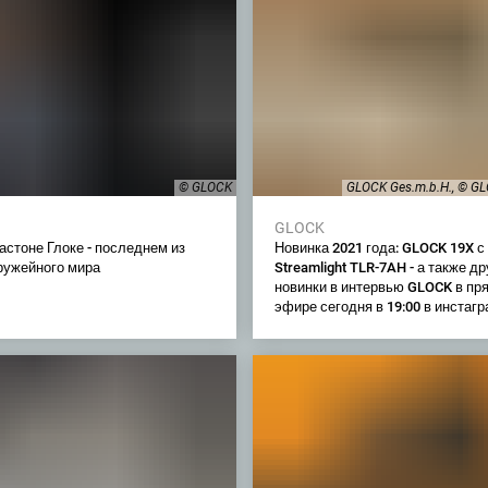
© GLOCK
GLOCK Ges.m.b.H., © GL
GLOCK
астоне Глоке - последнем из
Новинка 2021 года: GLOCK 19X с
оружейного мира
Streamlight TLR-7AH - а также др
новинки в интервью GLOCK в пр
эфире сегодня в 19:00 в инстагр