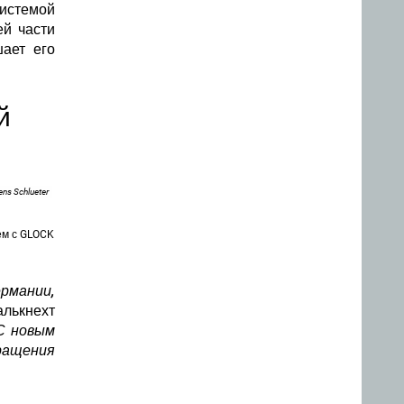
истемой
ей части
шает его
й
ens Schlueter
ем с GLOCK
ермании,
алькнехт
С новым
ращения