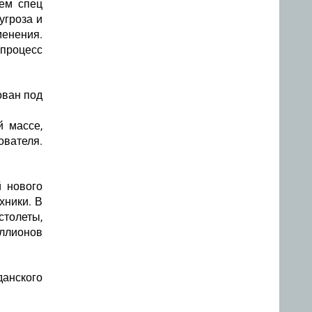
ием спец
угроза и
менения.
процесс
ован под
 массе,
ователя.
 нового
хники. В
столеты,
иллионов
данского