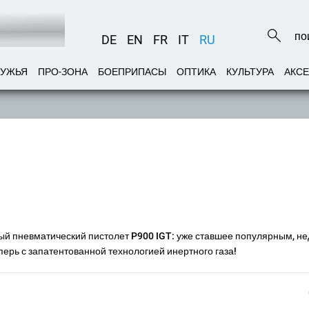
DE
EN
FR
IT
RU
РУЖЬЯ
ПРО-ЗОНА
БОЕПРИПАСЫ
ОПТИКА
КУЛЬТУРА
АКС
 пневматический пистолет P900 IGT: уже ставшее популярным, не
перь с запатентованной технологией инертного газа!