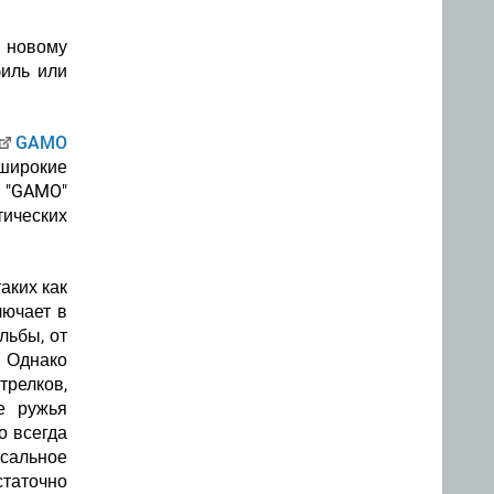
 новому
биль или
GAMO
 широкие
я "GAMO"
ических
аких как
лючает в
льбы, от
. Однако
трелков,
е ружья
о всегда
рсальное
статочно