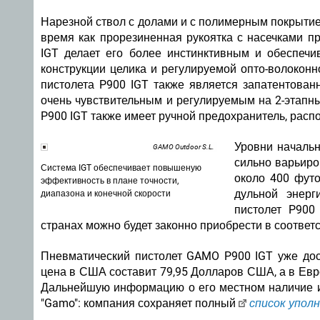
Нарезной ствол с долами и с полимерным покрытием
время как прорезиненная рукоятка с насечками п
IGT делает его более инстинктивным и обеспечи
конструкции целика и регулируемой опто-волокон
пистолета P900 IGT также является запатентованн
очень чувствительным и регулируемым на 2-этапны
P900 IGT также имеет ручной предохранитель, рас
Уровни начальн
GAMO Outdoor S.L.
сильно варьиров
Система IGT обеспечивает повышеную
около 400 футо
эффективность в плане точности,
дульной энерг
диапазона и конечной скорости
пистолет P900
странах можно будет законно приобрести в соответс
Пневматический пистолет GAMO P900 IGT уже дос
цена в США составит 79,95 Долларов США, а в Евро
Дальнейшую информацию о его местном наличие и 
"Gamo": компания сохраняет полный
список упол