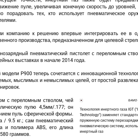
ижение пуле, увеличивая конечную скорость до уровней,
но порадовать тех, кто использует пневматическое ору
телями.
и компанию к решению впервые интегрировать ее в о
венного производства, предназначенном для целевой стрел
однозарядный пневматический пистолет с переломным ств
жейных выставках в начале 2014 года.
 модели P900 теперь сочетается с инновационной технолог
емых, мыслимых и немыслимых целей, от простой развлек
енировок.
ом с переломным стволом, чей
GAMO O
лическую пулю 4,5мм/.177; он
Технология инертного газа IGT ("I
ением пуль сферической формы.
Technology") заменяет стандарт
 / 9.5 кг.; сам пневматический
пружинную систему перезарядки
пневматическую систему, испол
ла и полимера ABS, его длина
инертный газ
 580 граммов.