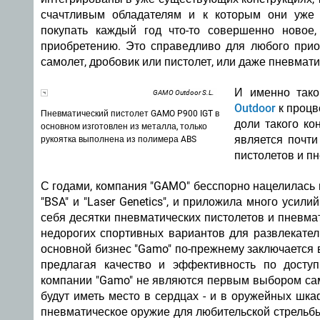
счачтливым обладателям и к которым они уже 
покупать каждый год что-то совершенно новое
приобретению. Это справедливо для любого приоб
самолет, дробовик или пистолет, или даже пневмати
И именно тако
GAMO Outdoor S.L.
Outdoor
к процв
Пневматический пистолет GAMO P900 IGT в
доли такого ко
основном изготовлен из металла, только
является почт
рукоятка выполнена из полимера ABS
пистолетов и п
С годами, компания "GAMO" бесспорно нацелилась 
"BSA" и "Laser Genetics", и приложила много усили
себя десятки пневматических пистолетов и пневма
недорогих спортивных вариантов для развлекател
основной бизнес "Gamo" по-прежнему заключается 
предлагая качество и эффективность по досту
компании "Gamo" не являются первым выбором сам
будут иметь место в сердцах - и в оружейных шка
пневматическое оружие для любительской стрельбы 