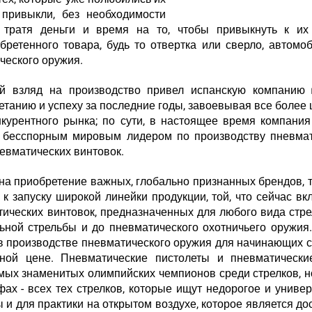
привыкли, без необходимости
, тратя деньги и время на то, чтобы привыкнуть к их
ретенного товара, будь то отвертка или сверло, автомо
ческого оружия.
й взляд на производство привел испанскую компанию
етанию и успеху за последние годы, завоевывая все более
нкурентного рынка; по сути, в настоящее время компани
и бесспорным мировым лидером по производству пневмат
невматических винтовок.
на приобретение важных, глобально признанных брендов, т
й к запуску широкой линейки продукции, той, что сейчас вк
тических винтовок, предназначенных для любого вида стре
ьной стрельбы и до пневматического охотничьего оружия
в производстве пневматического оружия для начинающих с
пной цене. Пневматические пистолеты и пневматически
ых знаменитых олимпийских чемпионов среди стрелков, н
фах - всех тех стрелков, которые ищут недорогое и униве
и для практики на открытом воздухе, которое является до