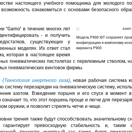
честве настоящего учебного помощника для молодого по
 возможность ознакомиться с основами безопасного обр
и "Gamo" в течение многих лет
GAMO O
ентифицировать - и получить
Модель P900 IGT сохраняет про
едостатков, существующих у
конфигурацию и компоновку исх
твенных моделях. Их ответ стал
варианта P900
а, которая в настоящее время
ных пневматических пистолетах с переломным стволом, н
мых пневматических винтовок фирмы.
gy (Технология инертного газа)
, новая рабочая система 
ую систему перезарядки на пневматическую систему, испо
онник азотом. Взведение поршня и его спуск в момент 
 означает то, что этот поршень проще и легче для перезаря
ом оружии, и позволит стрелять четче и чище.
ровни трения также будут способствовать значительному 
 гарантирует превосходную стабильность и, таким о
исущей точности; инертный газ также будет придават