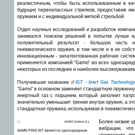
реалистичным, чтобы быть использованным в ка
будущих первоклассных стрелков, предоставив им
оружием и с индивидуальной меткой стрельбой.
Отдел научных исследований и разработок компани
занимался поиском решений в попытке лучше ид
положительный результат - большую часть н
пневматического оружия, в том числе и в их собс
инновационным - запатентованная рабочая систем
применяется компанией "Gamo" во всех однозаряд
некоторых из последних и наиболее высокоуважае
Получившая название
IGT - Inert Gas Technolo
"Gamo" в основном заменяет стандартную пружинн
инертный газ с поршнем, который заполнит патр
значительно уменьшает трение внутри оружия, а это
стандартная пружина, используемая в пневмотическ
Более низкие у
GAMO Outdoor S.L.
вибрации, что
GAMO P900 IGT является однозарядным
увеличение пр