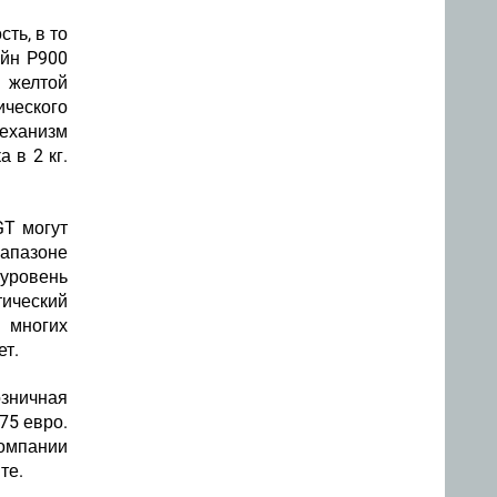
ть, в то
айн P900
й желтой
ического
механизм
 в 2 кг.
GT могут
иапазоне
 уровень
ический
 многих
ет.
озничная
75 евро.
компании
те.