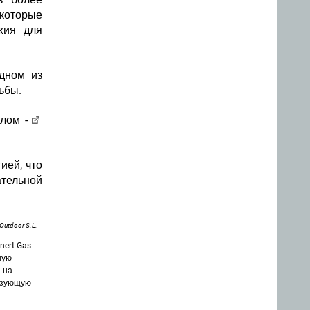
 которые
жия для
дном из
ьбы.
олом -
ией, что
ательной
utdoor S.L.
nert Gas
ную
 на
ьзующую