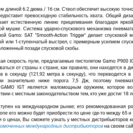
 длиной 6.2 дюма / 16 см. Ствол обеспечит высокую точнос
редоставит превосходную стабильность хвата. Общий диз
вает естественную линию прицеливания благодаря ярко
ной мушке. Система ударно-спускового механизма пневмат
ой Gamo: SAT "Smooth-Action Trigger" делает спусковой 
й или 1-ступенчатый выстрел, с примерным усилием спуска
положенный позади спусковой скобы.
ая скорость пули, предлагаемые пистолетом Gamo P900 I
аться от страны к стране, как правило, они находятся в д
в в секунду (121,92 метра в секунду), что переводится в
ии значительно ниже порога 7,5 Дж, поэтому пневмат
 GAMO IGT является маломощным оружием, которое во
твии с местным законодательством тем, кто уже достиг 18 л
тупен на международном рынке; его рекомендованная р
пе его можно будет приобрести по цене где-то между 65 и 
о ценах, Вы сможете узнать у местных дистрибьюторов 
номоченных международных дистрибьюторов
на своем сай