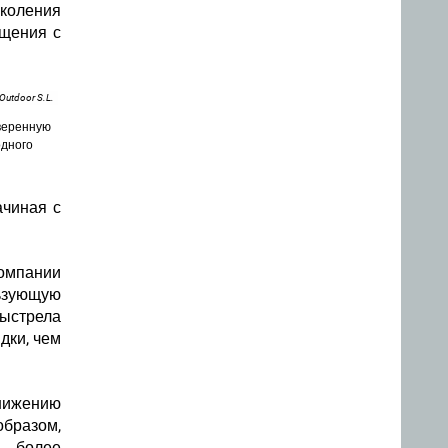
коления
ащения с
utdoor S.L.
веренную
одного
ачиная с
компании
льзующую
выстрела
дки, чем
снижению
бразом,
ь более