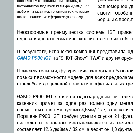
пистолетом с переломным стволом, с
равномерное дв
патронником под пули калибра 4,5мм/.177
любого типа, за исключением тех, которые
смогут особен
имеют полностью сферическую форму
борьбы с вреди
Неоспоримые преимущества системы IGT привел
однозарядных пневматических пистолетов их собст
В результате, испанская компания представила 
GAMO P900 IGT
на "SHOT Show", "IWA" и других ору
Привлекательный, футуристический дизайн базовой
повысит возможности модели для всех предполага
стрельбы и до целевой практики и официальных тр
GAMO P900 IGT является однозарядным пистолет
казенник примет за один раз только одну метал
совместим со всеми пулями 4,5мм/.177, за исключ
Поршень P900 IGT требует усилия спуска 21 фунта
пистолет в основном изготавливаются из метал
составляет 12.6 дюйма / 32 см, а весит он 1,3 фунта