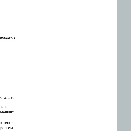
tdoor S.L.
я
utdoor S.L.
 IGT
упнейших
истолета
трельбы