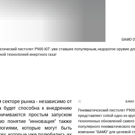
GAMO Ou
ический пистолет P900 IGT: уже ставшее популярным, недорогое оружие дл
ной технологией инертного газа!
 секторе рынка - независимо от
GAMO O
на будет способна к внедрению
Пневматичсеский пистолет P900
ничиваются простым запуском
представляет собой одно из кр
мо понятие "инновация" также
техногенных обновлений самого
популярного пневматического п
огиями, которые могут быть
компании "GAMO" для целевой с
тех, которые уже полюбились их