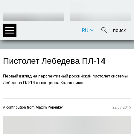
RU
DE
EN
FR
Пистолет Лебедева ПЛ-14
IT
Первый взгляд на перспективный российский пистолет системы
Лебедева ПЛ-14 от концерна Калашников
A contribution from
Maxim Popenker
22.07.2015