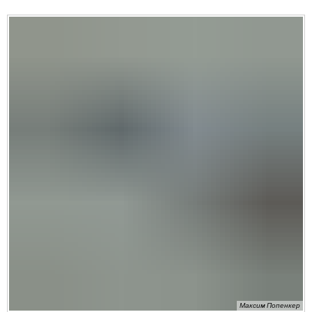
Максим Попенкер