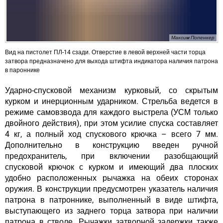
Максим Попенкер
Вид на пистолет ПЛ-14 сзади. Отверстие в левой верхней части торца
затвора предназначено для выхода штифта индикатора наличия патрона
в пароннике
Ударно-спусковой механизм курковый, со скрытым
курком и инерционным ударником. Стрельба ведется в
режиме самовзвода для каждого выстрела (УСМ только
двойного действия), при этом усилие спуска составляет
4 кг, а полный ход спускового крючка – всего 7 мм.
Дополнительно в конструкцию введен ручной
предохранитель, при включении разобщающий
спусковой крючок с курком и имеющий два плоских
удобно расположенных рычажка на обеих сторонах
оружия. В конструкции предусмотрен указатель наличия
патрона в патроннике, выполненный в виде штифта,
выступающего из заднего торца затвора при наличии
патрона в стволе. Рычажки затворной задержки также