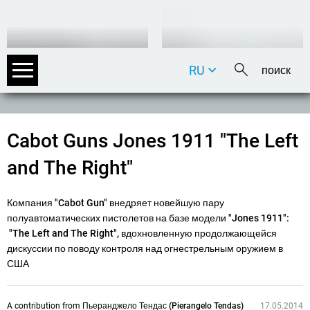
RU
DE
EN
FR
Cabot Guns Jones 1911 "The Left
IT
and The Right"
Компания "Cabot Gun" внедряет новейшую пару
полуавтоматических пистолетов на базе модели "Jones 1911":
"The Left and The Right", вдохновленную продолжающейся
дискуссии по поводу контроля над огнестрельным оружием в
США
A contribution from
Пьеранджело Тендас (Pierangelo Tendas)
17.05.2014