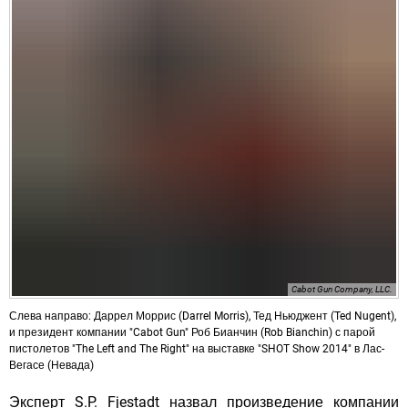
Cabot Gun Company, LLC.
Слева направо: Даррел Моррис (Darrel Morris), Тед Ньюджент (Ted Nugent),
и президент компании "Cabot Gun" Роб Бианчин (Rob Bianchin) с парой
пистолетов "The Left and The Right" на выставке "SHOT Show 2014" в Лас-
Вегасе (Невада)
Эксперт S.P. Fjestadt назвал произведение компании