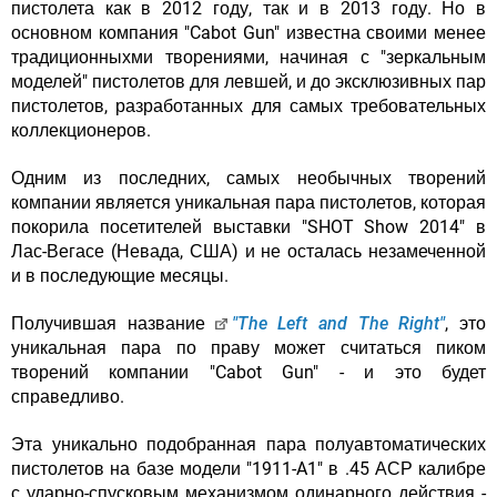
пистолета как в 2012 году, так и в 2013 году. Но в
основном компания "Cabot Gun" известна своими менее
традиционныхми творениями, начиная с "зеркальным
моделей" пистолетов для левшей, и до эксклюзивных пар
пистолетов, разработанных для самых требовательных
коллекционеров.
Одним из последних, самых необычных творений
компании является уникальная пара пистолетов, которая
покорила посетителей выставки "SHOT Show 2014" в
Лас-Вегасе (Невада, США) и не осталась незамеченной
и в последующие месяцы.
Получившая название
"The Left and The Right"
, это
уникальная пара по праву может считаться пиком
творений компании "Cabot Gun" - и это будет
справедливо.
Эта уникально подобранная пара полуавтоматических
пистолетов на базе модели "1911-A1" в .45 АСР калибре
с ударно-спусковым механизмом одинарного действия -