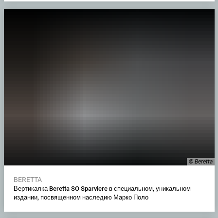
© Beretta
BERETTA
Вертикалка Beretta SO Sparviere в специальном, уникальном
издании, посвященном наследию Марко Поло