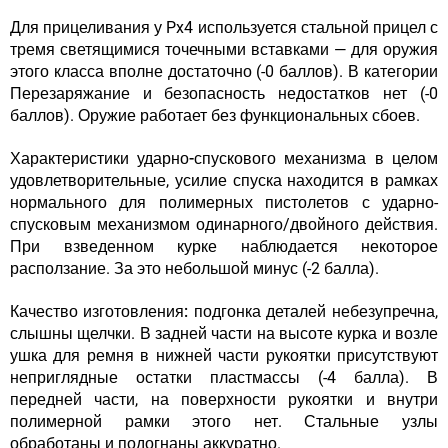
Для
прицеливания
у Px4 используется стальной прицел с
тремя светящимися точечными вставками — для оружия
этого класса вполне достаточно (-0 баллов). В категории
Перезаряжание и безопасность
недостатков нет (-0
баллов). Оружие работает без функциональных сбоев.
Характеристики ударно-спускового механизма
в целом
удовлетворительные, усилие спуска находится в рамках
нормального для полимерных пистолетов с ударно-
спусковым механизмом одинарного/двойного действия.
При взведенном курке наблюдается некоторое
расползание. За это небольшой минус (-2 балла).
Качество изготовления:
подгонка деталей небезупречна,
слышны щелчки. В задней части на высоте курка и возле
ушка для ремня в нижней части рукоятки присутствуют
неприглядные остатки пластмассы (-4 балла). В
передней части, на поверхности рукоятки и внутри
полимерной рамки этого нет. Стальные узлы
обработаны и подогнаны аккуратно.