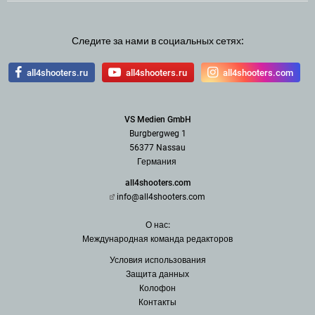
Следите за нами в социальных сетях:
all4shooters.ru
all4shooters.ru
all4shooters.com
VS Medien GmbH
Burgbergweg 1
56377 Nassau
Германия
all4shooters.com
info@all4shooters.com
О нас:
Международная команда редак
торов
Условия использования
З
ащита данных
Колофон
Контакты