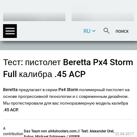
RU
DE
EN
FR
Тест: пистолет Beretta Px4 Storm
IT
Full калибра .45 ACP
Beretta предлагает в серии Px4 Storm полимерный пистолет на
основе прогрессивной технологии и с современным дизайном.
Мы протестировали для вас полноразмерную модель калибра
.45 ACP.
A
Das Team von all4shooters.com // Text: Alexander Orel,
contribution
22.04.2017
Fotos: Michael Schippers / VISIER