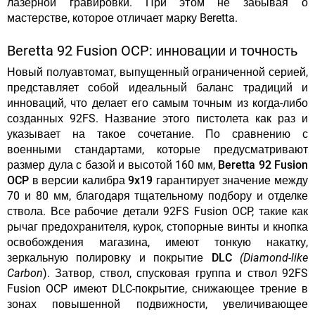
лазерной гравировки. При этом не забывая о
мастерстве, которое отличает марку Beretta.
Beretta 92 Fusion OCP: инновации и точность
Новый полуавтомат, выпущенный ограниченной серией,
представляет собой идеальный баланс традиций и
инноваций, что делает его самым точным из когда-либо
созданных 92FS. Название этого пистолета как раз и
указывает на
такое сочетание
. По сравнению с
военными стандартами, которые предусматривают
размер дула с базой и высотой 160 мм,
Beretta 92 Fusion
OCP в версии калибра 9x19
гарантирует значение между
70 и 80 мм, благодаря тщательному подбору и отделке
ствола. Все рабочие детали 92FS Fusion OCP, такие как
рычаг предохранителя, курок, стопорные винты и кнопка
освобождения магазина, имеют тонкую накатку,
зеркальную полировку и
покрытие DLC
(Diamond-like
Carbon
). Затвор, ствол, спусковая группа и ствол 92FS
Fusion OCP имеют DLC-покрытие, снижающее трение в
зонах повышенной подвижности, увеличивающее