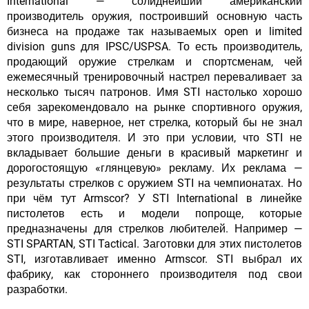
International — солиднейший американский
производитель оружия, построивший основную часть
бизнеса на продаже так называемых open и limited
division guns для IPSC/USPSA. То есть производитель,
продающий оружие стрелкам и спортсменам, чей
ежемесячный тренировочный настрел переваливает за
несколько тысяч патронов. Имя STI настолько хорошо
себя зарекомендовало на рынке спортивного оружия,
что в мире, наверное, нет стрелка, который бы не знал
этого производителя. И это при условии, что STI не
вкладывает большие деньги в красивый маркетинг и
дорогостоящую «глянцевую» рекламу. Их реклама —
результаты стрелков с оружием STI на чемпионатах. Но
при чём тут Armscor? У STI International в линейке
пистолетов есть и модели попроще, которые
предназначены для стрелков любителей. Например —
STI SPARTAN, STI Tactical. Заготовки для этих пистолетов
STI, изготавливает именно Armscor. STI выбрал их
фабрику, как стороннего производителя под свои
разработки.