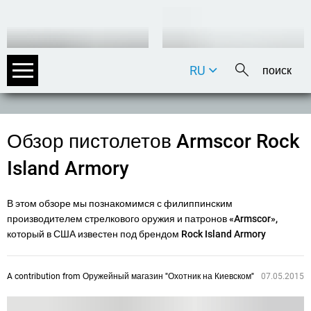
RU
DE
EN
FR
Обзор пистолетов Armscor Rock
IT
Island Armory
В этом обзоре мы познакомимся с филиппинским
производителем стрелкового оружия и патронов «Armscor»,
который в США известен под брендом Rock Island Armory
A contribution from
Оружейный магазин "Охотник на Киевском"
07.05.2015