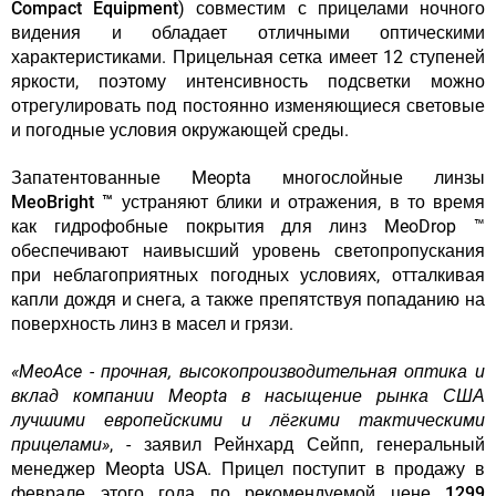
Compact Equipment
) совместим с прицелами ночного
видения и обладает отличными оптическими
характеристиками. Прицельная сетка имеет 12 ступеней
яркости, поэтому интенсивность подсветки можно
отрегулировать под постоянно изменяющиеся световые
и погодные условия окружающей среды.
Запатентованные Meopta
многослойные линзы
MeoBright ™
устраняют блики и отражения, в то время
как гидрофобные покрытия для линз MeoDrop ™
обеспечивают наивысший уровень светопропускания
при неблагоприятных погодных условиях, отталкивая
капли дождя и снега, а также препятствуя попаданию на
поверхность линз в масел и грязи.
«MeoAce - прочная, высокопроизводительная оптика и
вклад компании Meopta в насыщение рынка США
лучшими европейскими и лёгкими тактическими
прицелами»
, - заявил Рейнхард Сейпп, генеральный
менеджер Meopta USA. Прицел поступит в продажу в
феврале этого года по рекомендуемой цене
1299