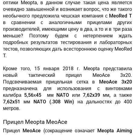
оптики Meopta, в данном случае такая цена является
очевидно завышенной и возникает вопрос, что же такого
необычного предложила чешская компания с
MeoRed T
в сравнении с аналогичными прицелами других
производителей, имеющими цену в два, а то и в три раза
меньше? Поэтому будем с нетерпением ждать
подробных результатов тестирования и лабораторных
тестов, позволяющих дать всестороннюю оценку MeoRed
T.
Кроме того, 15 января 2018 г. Meopta представила
новый тактический прицел MeoAce 3x20.
Подсвечиваемая прицельная сетка в
MeoAce 3x20
предназначена для использования с винтовками
калибра 5,56х45 мм NATO или 7,62x39 мм, а также
7,62x51 мм NATO (.308 Win)
на дальностях до 400
метров.
Прицел Meopta MeoAce
Прицел MeoAce
(сокращение означает
Meopta Aiming