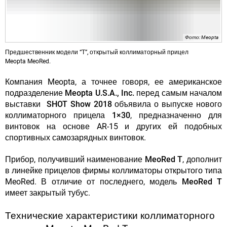
Фото: Meopta
Предшественник модели “Т”, открытый коллиматорный прицел
Meopta MeoRed.
Компания Meopta, а точнее говоря, ее американское
подразделение
Meopta U.S.A., Inc.
перед самым началом
выставки
SHOT Show 2018
объявила о выпуске нового
коллиматорного прицела
1×30
, предназначенно для
винтовок на основе AR-15 и других ей подобных
спортивных самозарядных винтовок.
Прибор
, получивший наименование
MeoRed T
, дополнит
в линейке прицелов фирмы коллиматоры открытого типа
MeoRed. В отличие от последнего, модель
MeoRed T
имеет закрытый тубус.
Технические характеристики коллиматорного