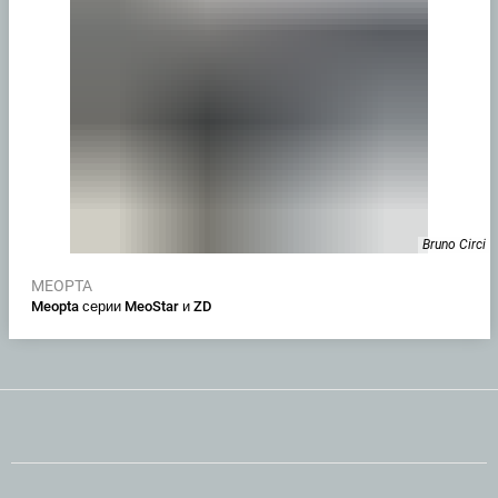
Bruno Circi
MEOPTA
Meopta серии MeoStar и ZD