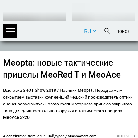
RU
DE
EN
FR
Meopta: новые тактические
IT
прицелы MeoRed T и MeoAce
Выставка SHOT Show 2018 / Новинки Meopta. Перед самым
открытием выставки крупнейший чешский производитель оптики
анонсировал выпуск нового коллиматорного прицела закрытого
типа для длинноствольного оружия и тактического прицела
MeoAce 3x20.
A contribution from
Илья Шайдуров / all4shooters.com
30.01.2018