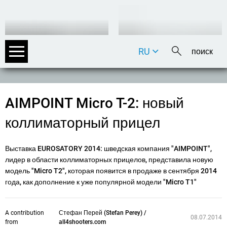
RU
DE
EN
FR
AIMPOINT Micro T-2: новый
IT
коллиматорный прицел
Выставка EUROSATORY 2014
: шведская компания "AIMPOINT",
лидер в области коллиматорных прицелов, представила новую
модель "Micro T2", которая появится в продаже в сентября 2014
года, как дополнение к уже популярной модели "Micro T1"
A contribution
Стефан Перей (Stefan Perey) /
08.07.2014
from
all4shooters.com