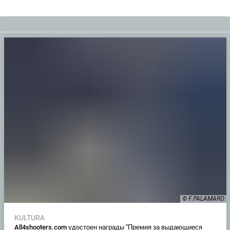
© F.PALAMARO
KULTURA
All4shooters.com удостоен награды "Премия за выдающиеся