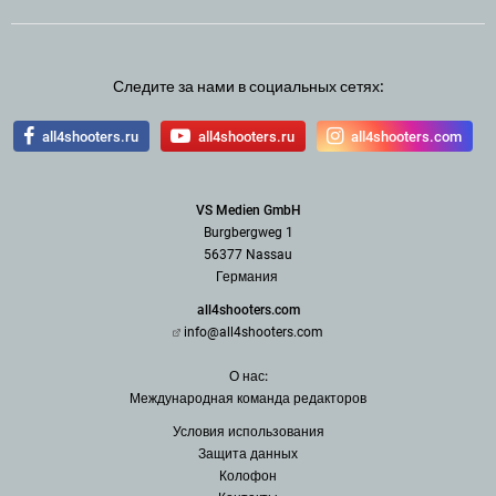
Следите за нами в социальных сетях:
all4shooters.ru
all4shooters.ru
all4shooters.com
VS Medien GmbH
Burgbergweg 1
56377 Nassau
Германия
all4shooters.com
info@all4shooters.com
О нас:
Международная команда редак
торов
Условия использования
З
ащита данных
Колофон