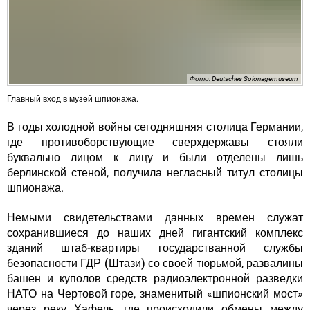
Фото: Deutsches Spionagemuseum
Главный вход в музей шпионажа.
В годы холодной войны сегодняшняя столица Германии,
где противоборствующие сверхдержавы стояли
буквально лицом к лицу и были отделены лишь
берлинской стеной, получила негласный титул столицы
шпионажа.
Немыми свидетельствами данных времен служат
сохранившиеся до наших дней
гигантский комплекс
зданий штаб-квартиры государстванной службы
безопасности ГДР (Штази) со своей тюрьмой
, развалины
башен и куполов средств радиоэлектронной разведки
НАТО на Чертовой горе, знаменитый «шпионский мост»
через реку Хафель, где происходили обмены между