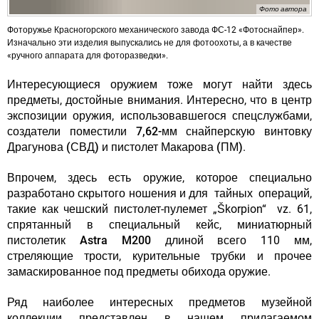
Фото автора
Фоторужье Красногорского механического завода ФС-12 «Фотоснайпер».
Изначально эти изделия выпускались не для фотоохоты, а в качестве
«ручного аппарата для фоторазведки».
Интересующиеся оружием тоже могут найти здесь
предметы, достойные внимания. Интересно, что в центр
экспозиции оружия, использовавшегося спецслужбами,
создатели поместили
7,62-мм снайперскую винтовку
Драгунова (СВД) и пистолет Макарова (ПМ)
.
Впрочем, здесь есть оружие, которое специально
разработано скрытого ношения и для тайных операций,
такие как чешский пистолет-пулемет „Škorpion“ vz. 61,
спрятанный в специальный кейс, миниатюрный
пистолетик
Astra M200
длиной всего 110 мм,
стреляющие трости, курительные трубки и прочее
замаскированное под предметы обихода оружие.
Ряд наиболее интересных предметов музейной
коллекции представлен в нашем прилагаемом