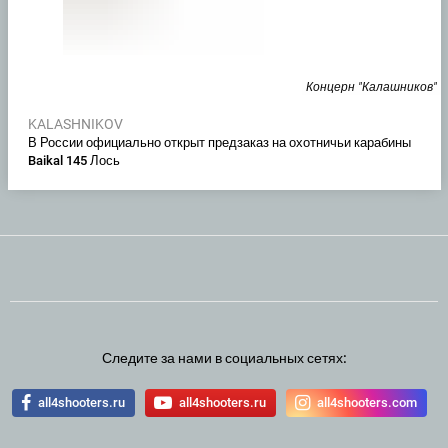
Концерн "Калашников"
KALASHNIKOV
В России официально открыт предзаказ на охотничьи карабины
Baikal 145 Лось
Следите за нами в социальных сетях:
all4shooters.ru
all4shooters.ru
all4shooters.com