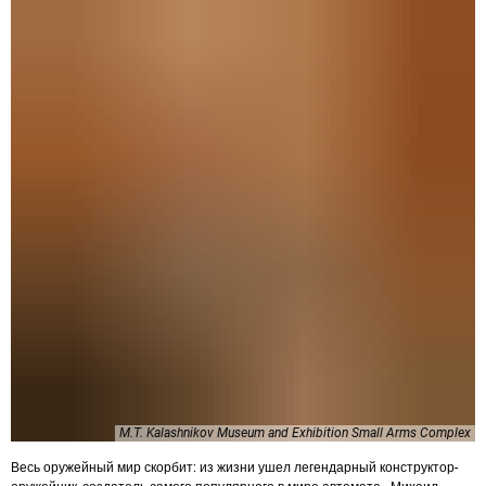
M.T. Kalashnikov Museum and Exhibition Small Arms Complex
Весь оружейный мир скорбит: из жизни ушел легендарный конструктор-