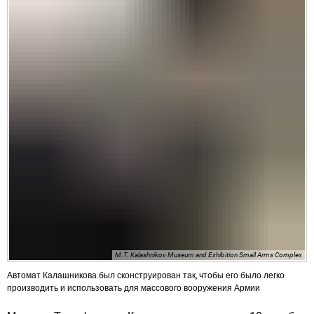
M.T. Kalashnikov Museum and Exhibition Small Arms Complex
Автомат Калашникова был сконструирован так, чтобы его было легко
производить и использовать для массового вооружения Армии