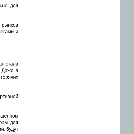
ьно для
 рынков
легами и
ая стала
 Даже в
горячих
ртивной
вященном
арам для
и, будут