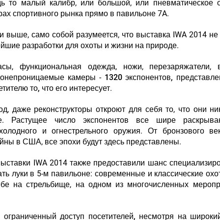
дь то малый калибр, или большой, или пневматическое 
рах спортивного рынка прямо в павильоне 7A.
 выше, само собой разумеется, что выставка IWA 2014 не
ейшие разработки для охоты и жизни на природе
.
сы, функциональная одежда, ножи, перезаряжатели, 
одонепроницаемые камеры -
1320 экспонентов, представл
тителю то, что его интересует
.
од, даже реконструкторы откроют для себя то, что они ни
е. Растущее число экспонентов все шире раскрыва
 холодного и огнестрельного оружия. От бронзового ве
йны в США, все эпохи будут здесь представлены.
выставки IWA 2014 также предоставили шанс специализи
ть луки в 5-м павильоне: современные и классические охо
ебе на стрельбище, на одном из многочисленных меропр
 ограниченный доступ посетителей, несмотря на широки