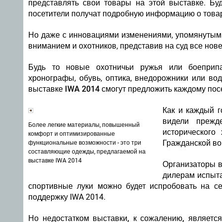
представлять свои товары на этой выставке. Бу
посетители получат подробную информацию о това
Но даже с инновациями изменениями, упомянутыми
вниманием и охотников,
представив на суд
все нов
Будь то новые охотничьи ружья или боеприпа
хронографы, обувь, оптика, внедорожники или в
выставке IWA 2014 смогут предложить каждому посе
Как и каждый г
видели прежд
Более легкие материалы, повышенный
исторического
комфорт и оптимизированные
Гражданской во
функциональные возможности - это три
составляющие одежды, предлагаемой на
выставке IWA 2014
Организаторы 
дилерам испыта
спортивные луки можно будет испробовать на с
поддержку IWA 2014.
Но недостатком выставки, к сожалению, является