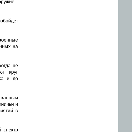
оружие -
 обойдет
военные
енных на
когда не
ют круг
ка и до
рованным
тничьи и
иятий в
й спектр