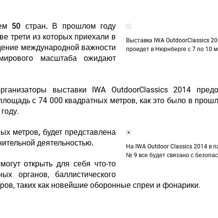
ем 50 стран.
В прошлом году
ве трети из которых приехали в
Выставка IWA OutdoorClassics 2
ждение международной важности
проидет в Нюрнберге с 7 по 10 
 мирового масштаба ожидают
организаторы выставки IWA OutdoorClassics 2014 предо
лощадь с 74 000 квадратных метров, как это было в прошл
14 году.
ых метров, будет представлена
анительной деятельностью.
На IWA Outdoor Classics 2014 в 
№ 9 все будет связано с безопа
огут открыть для себя что-то
ых органов, баллистического
ров, таких как новейшие оборонные спреи и фонарики.