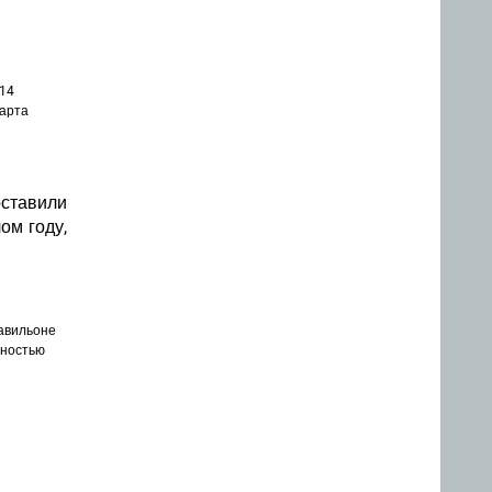
014
марта
ставили
ом году,
павильоне
сностью