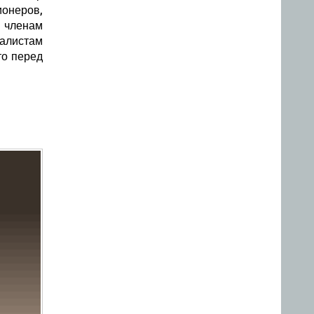
ионеров,
 членам
иалистам
то перед