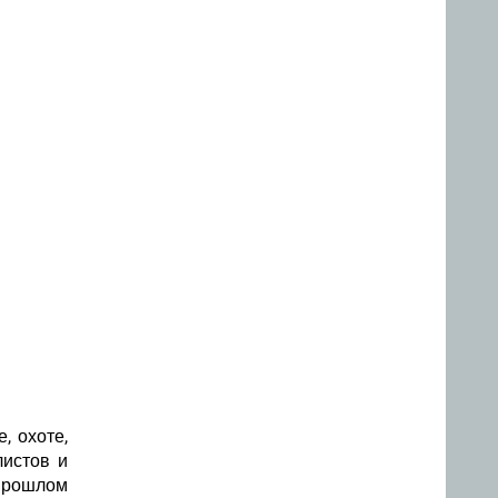
, охоте,
листов и
 прошлом