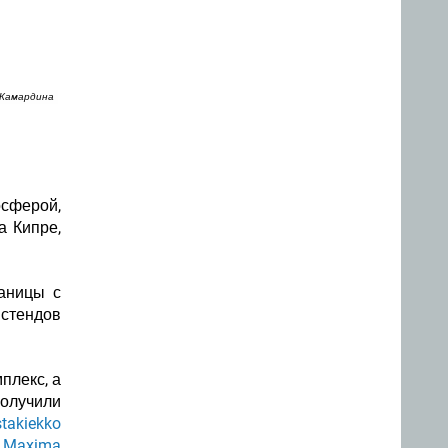
 Камардина
сферой,
а Кипре,
раницы с
стендов
плекс, а
олучили
takiekko
Maxima