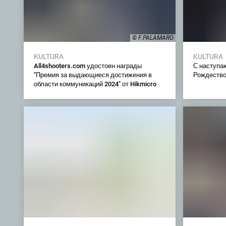
© F.PALAMARO
KULTURA
KULTURA
All4shooters.com удостоен награды
С наступа
"Премия за выдающиеся достижения в
Рождество
области коммуникаций 2024" от Hikmicro