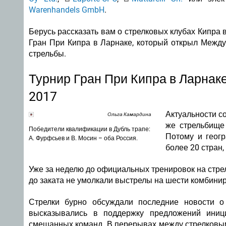
Warenhandels GmbH
.
Берусь рассказать вам о стрелковых клубах Кипра в
Гран При Кипра в Ларнаке, который открыл Между
стрельбы.
Турнир Гран При Кипра в Ларнак
2017
Актуальности с
Ольга Камардина
же стрельбище
Победители квалификации в Дубль трапе:
Потому и геог
А. Фурфсьев и В. Мосин – оба Россия.
более 20 стран,
Уже за неделю до официальных тренировок на стрелк
до заката не умолкали выстрелы на шести комбини
Стрелки бурно обсуждали последние новости 
высказывались в поддержку предложений иниц
смешанных команд. В перерывах между стрелковы