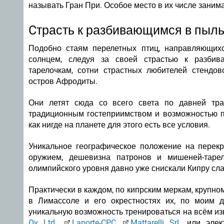
называть Гран При. Особое место в их числе заним
Cтрасть к разбивающимся в пыл
Подобно стаям перелетных птиц, направляющих
солнцем, следуя за своей страстью к разби
тарелочкам, сотни страстных любителей стендо
остров Афродиты.
Они летят сюда со всего света по давней тра
традиционным гостеприимством и возможностью по
как нигде на планете для этого есть все условия.
Уникальное географическое положение на перекр
оружием, дешевизна патронов и мишеней-тарел
олимпийского уровня давно уже снискали Кипру сла
Практически в каждом, по кипрским меркам, крупном
в Лимассоле и его окрестностях их, по моим 
уникальную возможность
тренироваться на всём и
Oy Ltd.
,
Laporte-CPC
,
Mattarelli Srl.
или элект