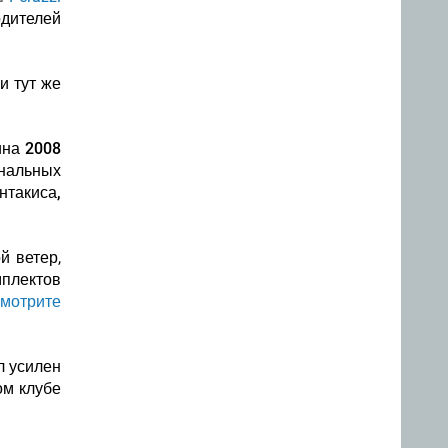
одителей
и тут же
ина 2008
ональных
такиса,
й ветер,
мплектов
смотрите
л усилен
ом клубе