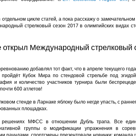
 отдельном цикле статей, а пока расскажу о замечательном
народный стрелковый сезон 2017 в олимпийских видах с
е открыл Международный стрелковый 
оревнованию добавлял тот факт, что
в апреле текущего года
 пройдёт Кубок Мира по стендовой стрельбе под эгид
рафия и количество участников турнира были беспрецед
 почти 600 атлетов!
овом стенде в Ларнаке яблоку было негде упасть, с раннег
рованных площадках.
о решениях МФСС в отношении Дубль трапа. Все един
иативной группы о модификации упражнения в сорев
ми раундами, спортсмены презентовали новинки: команда