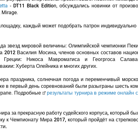
etta
-
DT11 Black Editio
n, обсуждались новинки от произв
, Mirage.
площадку, каждый может подобрать патрон индивидуально 
яда звезд мировой величины:
Олимпийской чемпионки Пек
на 2012 Василия Мосина
, членов основных составов наци
 Греции: Никоса Мавроматиса и Геогргоса Салаван
вакии: Хуберта Олейника
и многих других.
фера праздника, солнечная погода и переменчивый морско
же в первый день соревнований были разыграны шесть ко
 трапе. Подробные
результаты турнира в режиме онлайн 
ира за прекрасную работу судейского корпуса, который бы
ку к Чемпионату Мира 2017, который пройдёт на стрелков
ти.