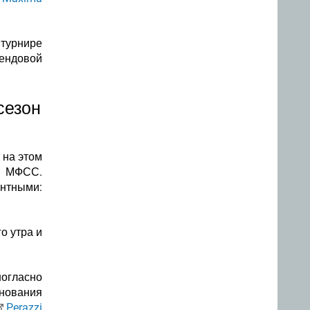
 турнире
тендовой
сезон
 на этом
ой МФСС
.
ентными:
о утра и
огласно
нования
Perazzi