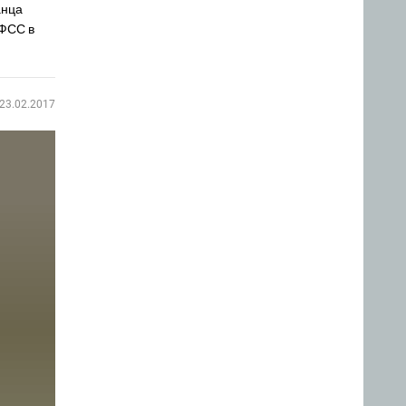
анца
МФСС в
23.02.2017