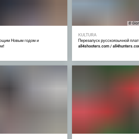
© Gior
KULTURA
ющим Новым годом и
Перезапуск русскоязычной пла
м!
all4shooters.com / all4hunters.c