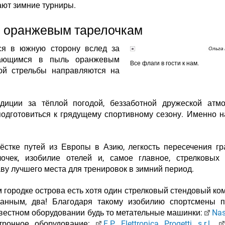
ают зимние турниры.
ь оранжевым тарелочкам
ся в южную сторону вслед за
Ольга
вающимся в пыль оранжевым
Все флаги в гости к нам.
вой стрельбы направляются на
диции за тёплой погодой, беззаботной дружеской атмо
дготовиться к грядущему спортивному сезону. Именно н
ёстке путей из Европы в Азию, легкость пересечения г
очек, изобилие отелей и, самое главное, стрелковых 
ву лучшего места для тренировок в зимний период.
 городке острова есть хотя один стрелковый стендовый ком
данным, два! Благодаря такому изобилию спортсмены п
звестном оборудовании будь то метательные машинки
:
Nas
ронное оборудование:
E.P. Elettronica Progetti s.r.l.
,