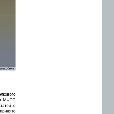
Камардина
елкового
та МФСС
татей о
 принято