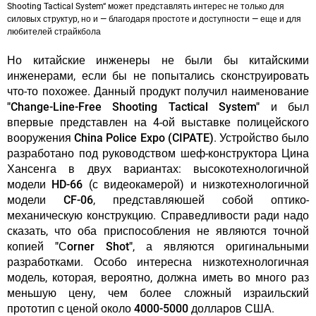
Shooting Tactical System“ может представлять интерес не только для
силовых структур, но и — благодаря простоте и доступности — еще и для
любителей страйкбола
Но китайские инженеры не были бы китайскими
инженерами, если бы не попытались сконструировать
что-то похожее. Данный продукт получил наименование
"Change-Line-Free Shooting Tactical System"
и был
впервые представлен на 4-ой выставке полицейского
вооружения
China Police Expo (CIPATE)
. Устройство было
разработано под руководством шеф-конструктора Цина
Хансенга в двух вариантах: высокотехнологичной
модели
HD-66
(с видеокамерой) и низкотехнологичной
модели
CF-06
, представляюшей собой оптико-
механическую конструкцию. Справедливости ради надо
сказать, что оба приспособления не являются точной
копией
"Сorner Shot"
, а являются оригинальными
разработками. Особо интересна низкотехнологичная
модель, которая, вероятно, должна иметь во много раз
меньшую цену, чем более сложный израильский
прототип c ценой около
4000-5000 долларов США
.