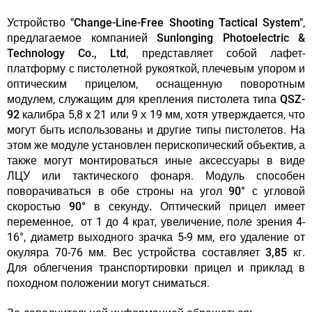
Устройство
"Change-Line-Free Shooting Tactical System"
,
предлагаемое компанией
Sunlonging Photoelectric &
Technology Co., Ltd
, представляет собой лафет-
платформу с пистолетной рукояткой, плечевым упором и
оптическим прицелом, оснащенную поворотным
модулем, служащим для крепления пистолета типа
QSZ-
92
калибра 5,8 x 21 или 9 х 19 мм, хотя утверждается, что
могут быть использованы и другие типы пистолетов. На
этом же модуле установлен перископический объектив, а
также могут монтироваться иные аксессуары в виде
ЛЦУ или тактического фонаря.
Модуль способен
поворачиваться в обе строны на угол 90° с угловой
скоростью 90° в секунду.
Оптический прицел имеет
переменное, от 1 до 4 крат, увеличение, поле зрения 4-
16°, диаметр выходного зрачка 5-9 мм, его удаление от
окуляра 70-76 мм. Вес устройства составляет
3,85 кг
.
Для облегчения транспортировки прицел и приклад в
походном положении могут сниматься.