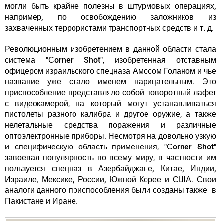
могли быть крайне полезны в штурмовых операциях,
например, по освобождению заложников из
захваченных террористами транспортных средств и т. д
.
Революционным изобретением в данной области стала
система
"Сorner Shot"
, изобретенная отставным
офицером израильского спецназа Амосом Голаном и чье
название уже стало именем нарицательным. Это
приспособление представляло собой поворотный лафет
с видеокамерой, на который могут устанавливаться
пистолеты разного калибра и другое оружие, а также
нелетальные средства поражения и различные
оптоэлектронные приборы. Несмотря на довольно узкую
и специфическую область применения,
"Сorner Shot"
завоевал популярность по всему миру
,
в частности им
пользуется спецназ
в Азербайджане, Китае, Индии,
Израиле, Мексике, России, Южной Корее и США
. Свои
аналоги данного приспособления были созданы также в
Пакистане и Иране.