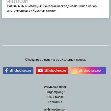
AKSESSUARY
Ратник 6Э6, многофункциональный складывающийся набор
инструментов в «Русском стиле»
Следите за нами в социальных сетях:
all4shooters.ru
all4shooters.ru
all4shooters.com
VS Medien GmbH
Burgbergweg 1
56377 Nassau
Германия
all4shooters.com