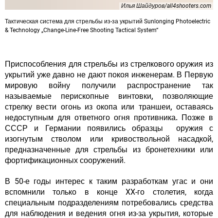
Илья Шайдуров/all4shooters.com
Тактическая система для стрельбы из-за укрытий Sunlonging Photoelectric
& Technology „Change-Line-Free Shooting Tactical System“
Приспособления для стрельбы из стрелкового оружия из
укрытий уже давно не дают покоя инженерам.
В Первую
мировую войну получили распространение так
называемые перископные винтовки, позволяющие
стрелку вести огонь из окопа или траншеи, оставаясь
недоступным для ответного огня противника.
Позже в
СССР и Германии появились образцы оружия с
изогнутым стволом или кривоствольной насадкой,
предназначенные для стрельбы из бронетехники или
фортификационных сооружений.
В 50-е годы интерес к таким разработкам угас и они
вспомнили только в конце XX-го столетия, когда
специальным подразделениям потребовались средства
для наблюдения и ведения огня из-за укрытия, которые