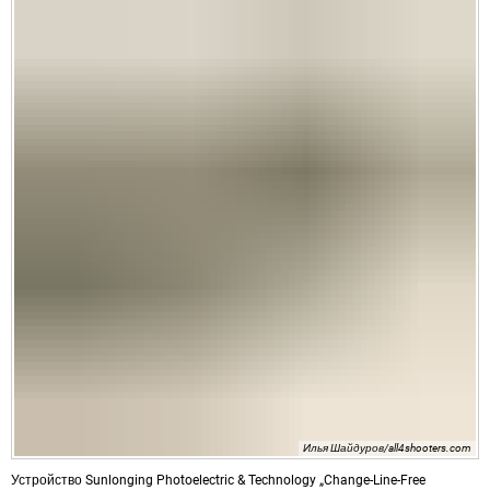
Илья Шайдуров/all4shooters.com
Устройство Sunlonging Photoelectric & Technology „Change-Line-Free