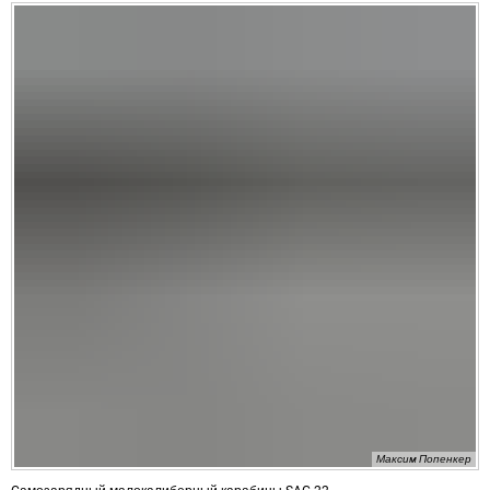
Максим Попенкер