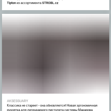
Tipton из ассортимента STROBL.cz
AKSESSUARY
Классика не стареет - она обновляется! Новая эргономичная
рукоятка для легендарного пистолета системы Макарова