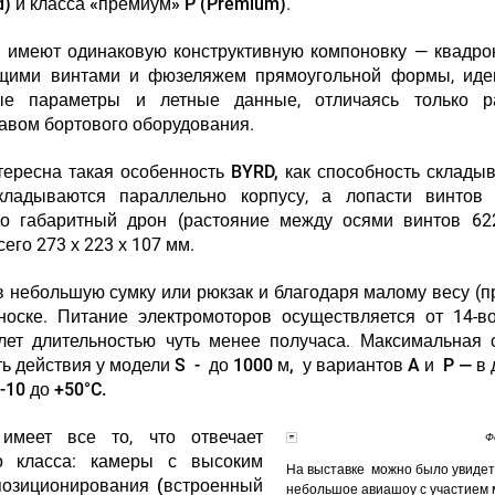
d) и класса «премиум» P (Premium)
.
 имеют одинаковую конструктивную компоновку — квадро
щими винтами и фюзеляжем прямоугольной формы, иде
ные параметры и летные данные, отличаясь только р
тавом бортового оборудования.
тересна такая особенность BYRD, как способность склады
ладываются параллельно корпусу, а лопасти винтов 
но габаритный дрон (растояние между осями винтов 62
го 273 х 223 х 107 мм.
в небольшую сумку или рюкзак и благодаря малому весу (
носке. Питание электромоторов осуществляется от 14-в
олет длительностью чуть менее получаса.
Максимальная с
сть действия у модели S - до 1000 м, у вариантов A и P — в 
-10 до +50°C.
имеет все то, что отвечает
Ф
о класса:
камеры с высоким
На выставке можно было увидет
позиционирования (встроенный
небольшое авиашоу с участием 