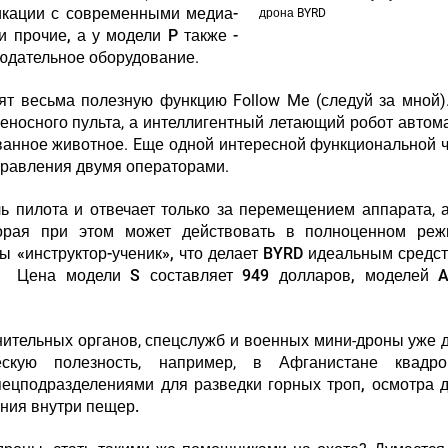
икации с современными медиа-
дрона BYRD
 прочие, а у модели P также -
юдательное оборудование
.
нят весьма полезную функцию Follow Me (следуй за мной)
еносного пульта, а интеллигентный летающий робот автом
ванное животное. Eще одной интересной функциональной 
управления двумя операторами.
 пилота и отвечает только за перемещением аппарата, 
торая при этом может действовать в полноценном реж
ы «инструктор-ученик», что делает BYRD идеальным средс
. Цена модели S составляет 949 долларов, моделей 
ительных органов, спецслужб и военных мини-дроны уже 
ескую полезность, например,
в Афганистане квадро
ецподразделениями для разведки горных троп, осмотра 
ния внутри пещер.