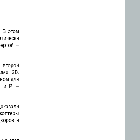
. В этом
атически
чертой —
а второй
име 3D.
твом для
A и P —
доказали
коптеры
дворов и