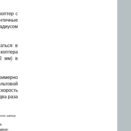
коптер с
нтичные
адиусом
ваться
: в
коптера
2 мм) в
примерно
ольтовой
корость
два раза
ото: автор
ь
мини-