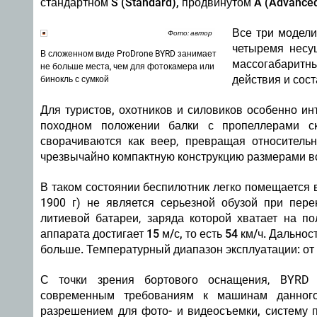
стандартном S (Standard), продвинутом A (Advance
Все три модели
Фото: автор
четыремя несу
В сложенном виде ProDrone BYRD занимает
массогабарит
не больше места, чем для фотокамера или
действия и сос
бинокль с сумкой
Для туристов, охотников и силовиков особенно ин
походном положении балки с пропеллерами ск
сворачиваются как веер, превращая относитель
чрезвычайно компактную конструкцию размерами все
В таком состоянии беспилотник легко помещается 
1900 г) не является серьезной обузой при пере
литиевой батареи, заряда которой хватает на п
аппарата достигает 15 м/с, то есть 54 км/ч. Дально
больше. Температурный диапазон эксплуатации: от 
С точки зрения бортового оснащения, BYRD 
современным требованиям к машинам данног
разрешением для фото- и видеосъемки, систему 