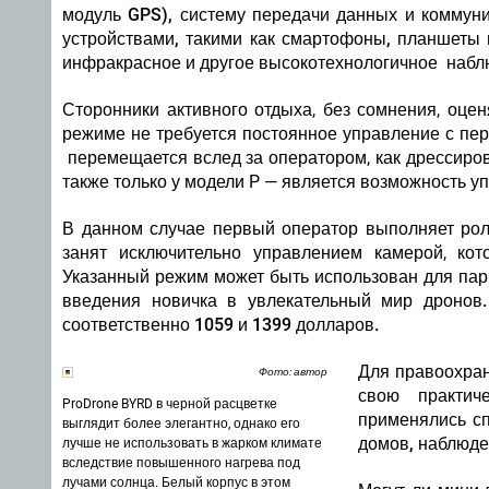
модуль GPS), систему передачи данных и коммун
устройствами, такими как смартофоны, планшеты и
инфракрасное и другое высокотехнологичное набл
Сторонники активного отдыха, без сомнения, оце
режиме не требуется постоянное управление с пер
перемещается вслед за оператором, как дрессиро
также только у модели P — является возможность 
В данном случае первый оператор выполняет роль
занят исключительно управлением камерой, ко
Указанный режим может быть использован для пар
введения новичка в увлекательный мир дронов
соответственно 1059 и 1399 долларов.
Для правоохран
Фото: автор
свою практич
ProDrone BYRD в черной расцветке
применялись сп
выглядит более элегантно, однако его
домов, наблюде
лучше не использовать в жарком климате
вследствие повышенного нагрева под
лучами солнца. Белый корпус в этом