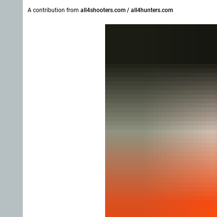
A contribution from
all4shooters.com / all4hunters.com