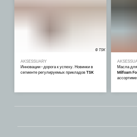
© TSK
AKSESSUARY
AKSESSU
Инновации - дорога к успеху. Новинки в
Масла для
сегменте регулируемых прикладов TSK
Milfoam Fo
ассортиме