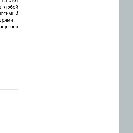
 на этот
 в любой
носимый
герями —
ющегося
.