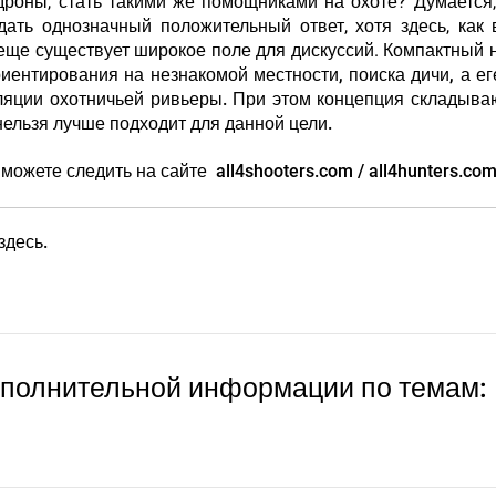
дроны, стать такими же помощниками на охоте? Думается,
ать однозначный положительный ответ, хотя здесь, как
 еще существует широкое поле для дискуссий.
Компактный 
иентирования на незнакомой местности, поиска дичи, а е
ляции охотничьей ривьеры.
При этом концепция складыва
нельзя лучше подходит для данной цели.
можете следить на сайте all4shooters.com / all4hunters.com
здесь.
ополнительной информации по темам: