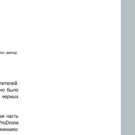
то: автор
тителей.
жно было
 черных
ая часть
ProDrone
нениях: