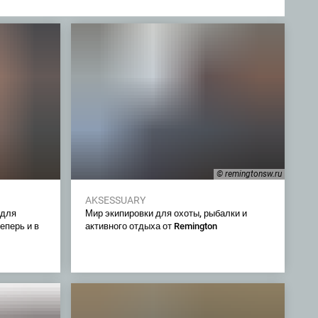
© remingtonsw.ru
AKSESSUARY
 для
Мир экипировки для охоты, рыбалки и
еперь и в
активного отдыха от Remington