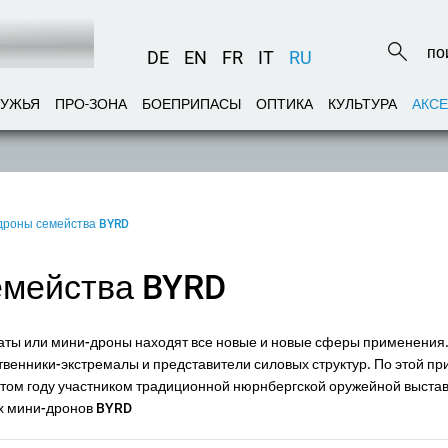
DE
EN
FR
IT
RU
РУЖЬЯ
ПРО-ЗОНА
БОЕПРИПАСЫ
ОПТИКА
КУЛЬТУРА
АКС
-дроны семейства BYRD
емейства BYRD
ы или мини-дроны находят все новые и новые сферы применения. 
твенники-экстремалы и представители силовых структур. По этой пр
этом году участником традиционной нюрнбергской оружейной выстав
х мини-дронов BYRD