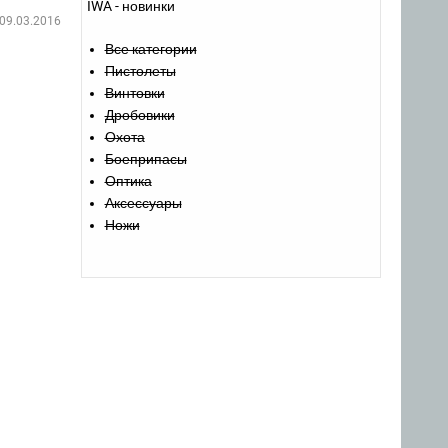
IWA - новинки
09.03.2016
Все категории
Пистолеты
Винтовки
Дробовики
Охота
Боеприпасы
Оптика
Аксессуары
Ножи