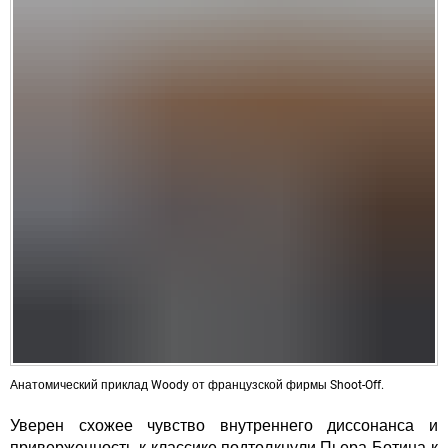
Анатомический приклад Woody от французской фирмы Shoot-Off.
Уверен схожее чувство внутреннего диссонанса и
приверженность к классике подтолкнули Пьера Ботина к