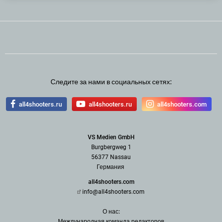
Следите за нами в социальных сетях:
all4shooters.ru
all4shooters.ru
all4shooters.com
VS Medien GmbH
Burgbergweg 1
56377 Nassau
Германия
all4shooters.com
info@all4shooters.com
О нас:
Международная команда редак
торов