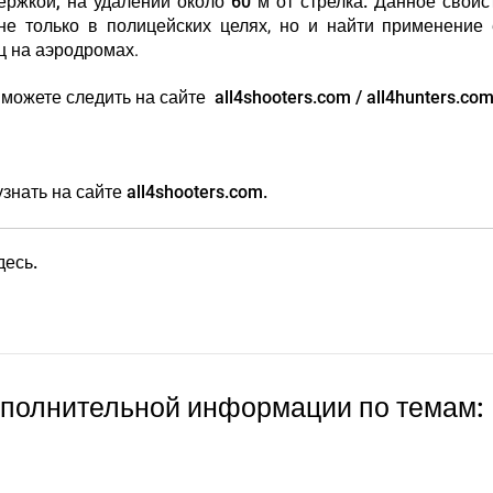
ержкой, на удалении около 60 м от стрелка.
Данное свойст
не только в полицейских целях, но и найти применение
ц на аэродромах.
можете следить на сайте all4shooters.com / all4hunters.com
нать на сайте all4shooters.com.
есь.
ополнительной информации по темам: