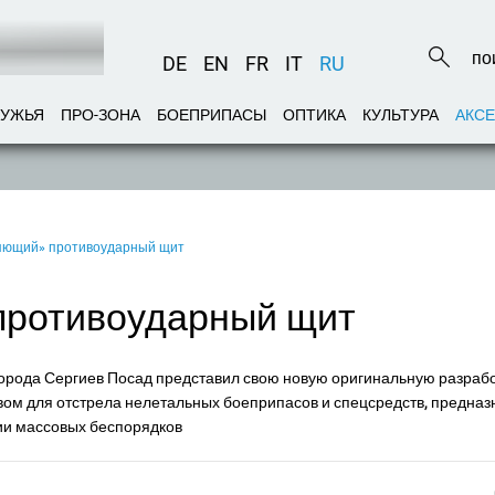
DE
EN
FR
IT
RU
РУЖЬЯ
ПРО-ЗОНА
БОЕПРИПАСЫ
ОПТИКА
КУЛЬТУРА
АКС
яющий» противоударный щит
противоударный щит
города Сергиев Посад представил свою новую оригинальную разрабо
вом для отстрела нелетальных боеприпасов и спецсредств, предна
ии массовых беспорядков