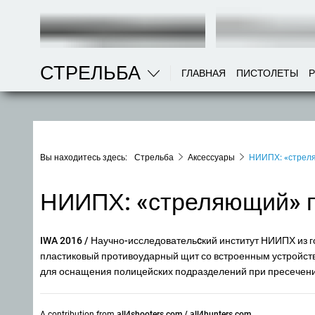
СТРЕЛЬБА
ГЛАВНАЯ
ПИСТОЛЕТЫ
Вы находитесь здесь:
Стрельба
Аксессуары
НИИПХ: «стрел
НИИПХ: «стреляющий» 
IWA 2016
/ Научно-исследовательcкий институт НИИПХ из 
пластиковый противоударный щит со встроенным устройст
для оснащения полицейских подразделений при пресечен
A contribution from
all4shooters.com / all4hunters.com