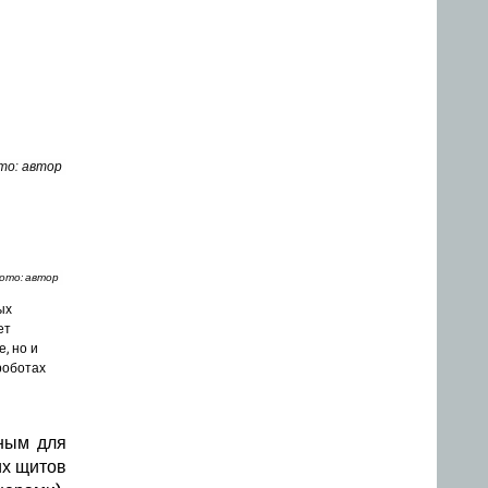
то: автор
ото: автор
ых
ет
, но и
роботах
чным для
их щитов