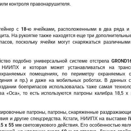
 или контроля правонарушителя.
нтейнер с 18-ю ячейками, расположенными в два ряда и
щита.
На рукоятке также находятся еще три дополнительные
пасов, поскольку ячейки могут снаряжаться различными
йство подобно универсальной системе отстрела GROND16
й НИИПХ и которая может устанавливаться на транс
 охраняемых помещениях, по периметру охраняемых о
дения и пр.) и даже на мобильных роботах.
В данных с
оздании боеприпасов использовалась таже самая техноло
а «Оса», то есть используются патроны калибра 18,5 х
ркировочные патроны, патроны, снаряженные раздражающи
твия и другие спецсредства.
Кстати, НИИПХ на выставке 
 x 55 мм светозвукового действия. Его особенностью явля