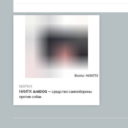
Фото: НИИПХ
NIIPKH
НИИПХ AntiDOG — средство самообороны
против собак