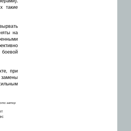
ерами).
х такие
 вырвать
няты на
оенными
ективно
 боевой
те, при
и замены
сильным
ото: автор
ет
ес