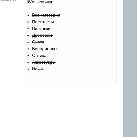
IWA - новинки
Все категории
Пистолеты
Винтовки
Дробовики
Охота
Боеприпасы
Оптика
Аксессуары
Ножи