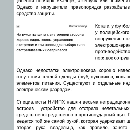
(боевой порядок «Забор», «Чешуя» или знамени
Однако и нарушители правопорядка разрабатыв
средства защиты.
Кстати, у футб
Фото: автор
у полицейског
На рукоятке щита с внутренней стороны
вооружение по
хорошо видны кнопка управления
электрошокера
отстрелом и три кнопки для выбора типа
отстреливаемых боеприпасов
противодейст
порядок сотруд
Однако недостатки электрошокера хорошо извес
отсутствии теплой одежды (шуб, пуховиков, кожан
элементов питания.
Существуют и отдельные инд
электрическим разрядам.
Специалисты НИИПХ нашли весьма нетрадиционн
встроив устройство для отстрела нелетальны
средств непосредственно в противоударный щит.
П
ведется той же самой рукой, которая удерживает щ
вторая рука владельца, как правило, занята