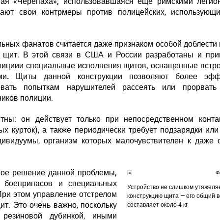
тая «Черепаха», использовавшаяся еще римскими легион
ают свои контрмеры против полицейских, использующи
ольных фанатов считается даже признаком особой доблести
о щит.
В этой связи в США и России разработаны и при
лициии специальные исполнения щитов, оснащенные встр
ми.
Щиты данной конструкции позволяют более эфф
вовать попыткам нарушителей рассеять или прорвать
ников полиции.
тны: он действует только при непосредственном контак
ых курток), а также
периодически требует подзарядки ил
ивидуумы, организм которых малочувствителен к даже 
ое решение данной проблемы,
Ф
х боеприпасов и специальных
Устройство не слишком утяжеля
ри этом управление отстрелом
конструкцию щита — его общий в
ит. Это очень важно, поскольку
составляет около 4 кг
 резиновой дубинкой, иными