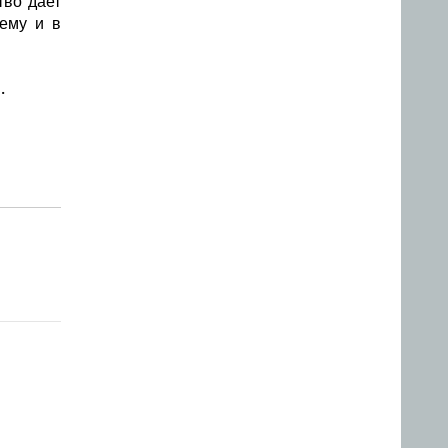
во дает
 ему и в
.