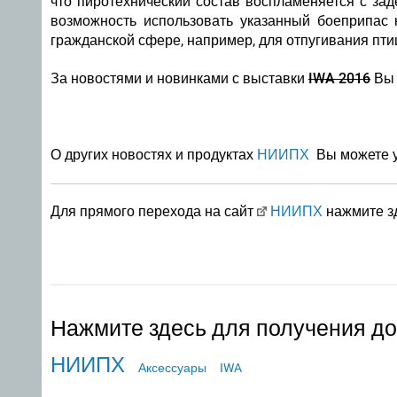
что пиротехнический состав воспламеняется с зад
возможность использовать указанный боеприпас 
гражданской сфере, например, для отпугивания пти
За новостями и новинками с выставки
IWA 2016
Вы 
О других новостях и продуктах
НИИПХ
Вы можете уз
Для прямого перехода на сайт
НИИПХ
нажмите зд
Нажмите здесь для получения д
НИИПХ
Аксессуары
IWA