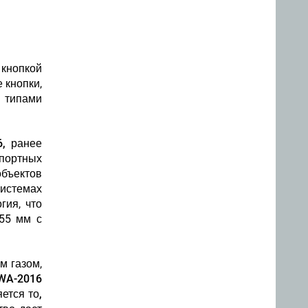
 кнопкой
 кнопки,
 типами
, ранее
портных
бъектов
истемах
гия, что
 55 мм с
м газом,
IWA-2016
ется то,