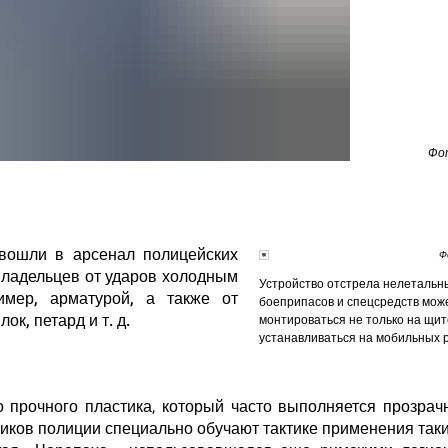
Фо
вошли в арсенал полицейских
Ф
владельцев от ударов холодным
Устройство отстрела нелетальн
мер, арматурой, а также от
боеприпасов и спецсредств мож
ок, петард и т. д.
монтироваться не только на щите
устанавливаться на мобильных 
о прочного пластика, который часто выполняется прозра
иков полиции специально обучают тактике применения так