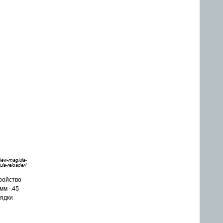
iew-maglula-
ula-reloader/
ройство
мм -.45
рядки