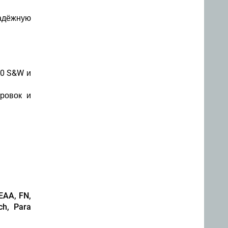
надёжную
40 S&W и
ровок и
 EAA, FN,
ch, Para