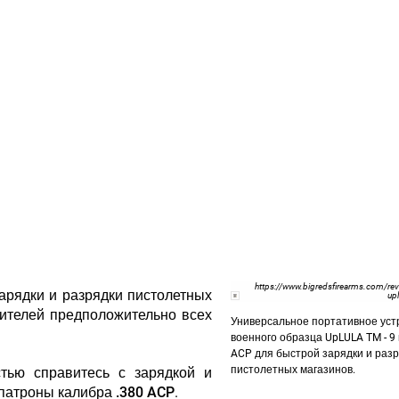
https://www.bigredsfirearms.com/rev
арядки и разрядки пистолетных
upl
ителей предположительно всех
Универсальное портативное уст
военного образца UpLULA TM - 9 
ACP для быстрой зарядки и раз
пистолетных магазинов.
тью справитесь с зарядкой и
 патроны калибра
.380 ACP
.