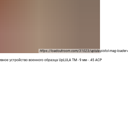
https://loadoutroom.com/31023/uplula-pistol-mag-loader-
ивное устройство военного образца UpLULA TM - 9 мм - .45 ACP