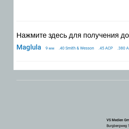
Нажмите здесь для получения д
Maglula
9 мм
.40 Smith & Wesson
.45 ACP
.380 A
VS Medien G
Burgbergweg 