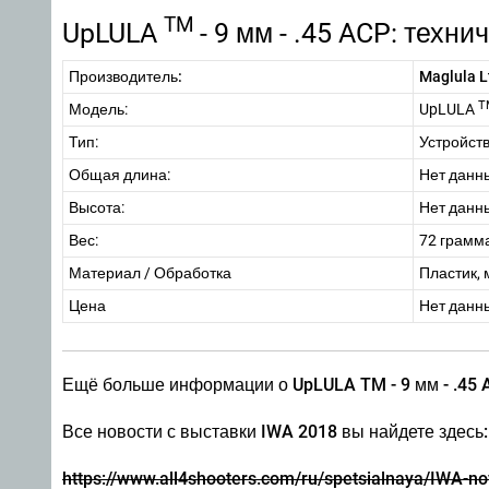
TM
UpLULA
- 9 мм - .45 ACP: техн
Производитель:
Maglula L
T
Модель:
UpLULA
Тип:
Устройст
Общая длина:
Нет данн
Высота:
Нет данн
Вес:
72 грамм
Материал / Обработка
Пластик,
Цена
Нет данн
Ещё больше информации о UpLULA TM - 9 мм - .45 
Все новости с выставки IWA 2018 вы найдете здесь:
https://www.all4shooters.com/ru/spetsialnaya/IWA-no