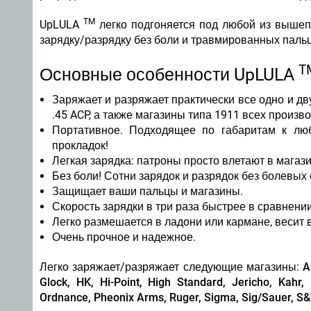
TM
UpLULA
легко подгоняется под любой из вышеп
зарядку/разрядку без боли и травмированных паль
T
Основные особенности UpLULA
Заряжает и разряжает практически все одно и дву
.45 ACP, а также магазины типа 1911 всех произ
Портативное. Подходящее по габаритам к люб
прокладок!
Легкая зарядка: патроны просто влетают в мага
Без боли! Сотни зарядок и разрядок без болевых
Защищает ваши пальцы и магазины.
Скорость зарядки в три раза быстрее в сравнени
Легко размешается в ладони или кармане, весит 
Очень прочное и надежное.
Легко заряжает/разряжает следующие магазины:
A
Glock, HK, Hi-Point, High Standard, Jericho, Kahr
Ordnance, Pheonix Arms, Ruger, Sigma, Sig/Sauer, S&W,