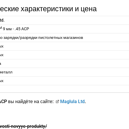
ические характеристики и цена
td.
M
9 мм - .45 ACP
во зарядки/разрядки пистолетных магазинов
ых
ых
а
 металл
ых
ACP вы найдёте на сайте:
Maglula Ltd
.
vosti-novyye-produkty/