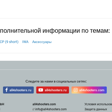
ополнительной информации по темам:
CP (9 short)
IWA
Аксессуары
Следите за нами в социальных сетях:
all4shooters.ru
all4shooters.ru
all4shooters.com
mbH
all4shooters.com
Условия использо
1
info@all4shooters.com
З
ащита данных