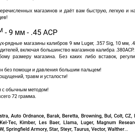
еречисленных магазинов и даёт вам быструю, легкую и 
цев!
M
- 9 мм - .45 ACP
х-рядные магазины калибров 9 мм Luger, .357 Sig, 10 мм, .
водителей, включая большинство магазинов калибра .380ACP.
ому размеру магазина. Без каких либо вставок, регули
зин без помощи и давления большим пальцем!
 ощущений, травм и усталости!
и с обычным методом!
всего 72 грамма.
stra, Auto Ordnance, Barak, Beretta, Browning, Bul, Colt, CZ,
, Kel-Tec, Kimber, Les Baer, Llama, Luger, Magnum Resear
 Springfield Armory, Star, Steyr, Taurus, Vector, Walther
...