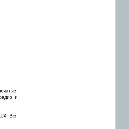
лючаться
радио и
AUX. Вся