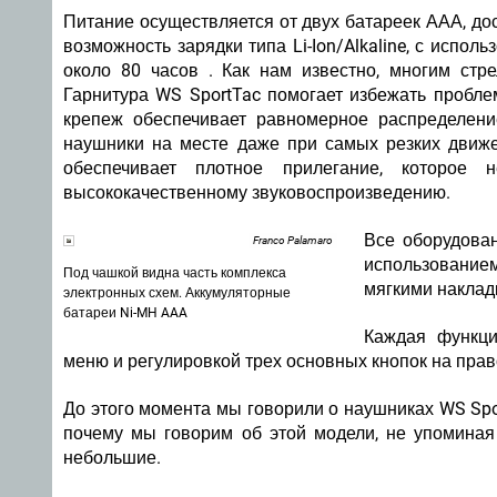
Питание осуществляется от двух батареек ААА, дос
возможность зарядки типа Li-Ion/Alkaline, с испол
около 80 часов . Как нам известно, многим стр
Гарнитура WS SportTac помогает избежать пробл
крепеж обеспечивает равномерное распределени
наушники на месте даже при самых резких движе
обеспечивает плотное прилегание, которое
высококачественному звуковоспроизведению.
Все оборудова
Franco Palamaro
использованием
Под чашкой видна часть комплекса
мягкими наклад
электронных схем. Аккумуляторные
батареи Ni-MH AAA
Каждая функци
меню и регулировкой трех основных кнопок на прав
До этого момента мы говорили о наушниках WS Sport
почему мы говорим об этой модели, не упоминая 
небольшие.