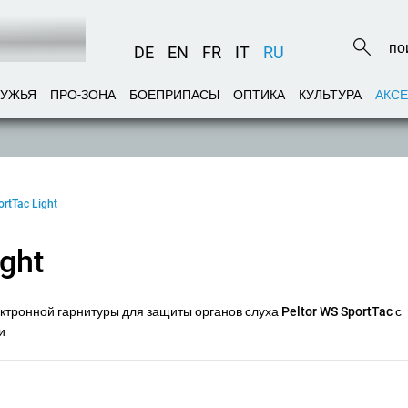
DE
EN
FR
IT
RU
РУЖЬЯ
ПРО-ЗОНА
БОЕПРИПАСЫ
ОПТИКА
КУЛЬТУРА
АКС
rtTac Light
ght
ектронной гарнитуры для защиты органов слуха Peltor WS SportTac с
и