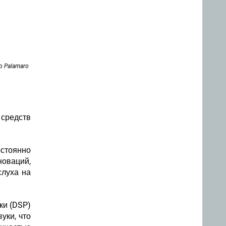
o Palamaro
 средств
стоянно
новаций,
слуха на
ки (DSP)
уки, что