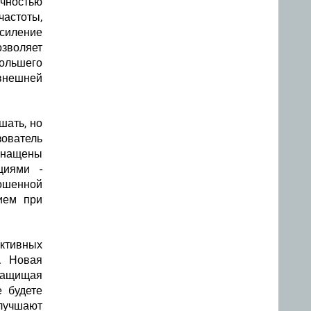
чностью
частоты,
усиление
озволяет
большего
внешней
шать, но
зователь
оснащены
циями -
кошенной
ием при
ктивных
. Новая
 защищая
 будете
улучшают