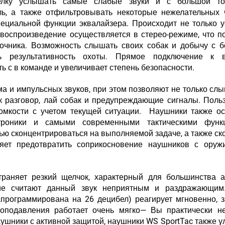
релку услышать самые слабые звуки и с большой то
ль, а также отфильтровывать некоторые нежелательных 
ециальной функции эквалайзера. Происходит не только 
х воспроизведение осуществляется в стерео-режиме, что п
точника. Возможность слышать своих собак и добычу с 
ь результативность охоты. Прямое подключение к 
 с в команде и увеличивает степень безопасности.
 и импульсных звуков, при этом позволяют не только слы
ак разговор, лай собак и предупреждающие сигналы. Поль
ромкости с учетом текущей ситуации. Наушники также 
ктроники и самыми современными тактическими функ
тью сконцентрироваться на выполняемой задаче, а также с
ляет предотвратить соприкосновение наушников с оруж
траняет резкий щелчок, характерный для большинства а
ие считают данный звук неприятным и раздражающим
апрограммирована на 26 децибел) реагирует мгновенно,
оподавления работает очень мягко— Вы практически не
аушники с активной защитой, наушники WS SportTac также 