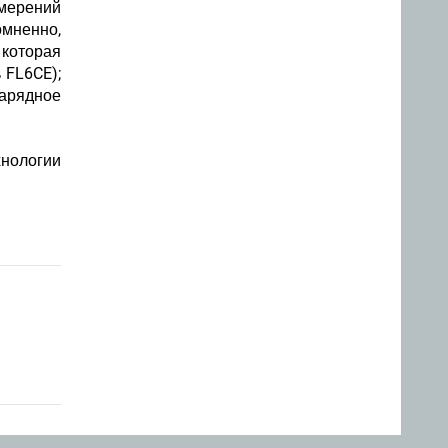
амерений
омненно,
 которая
 FL6CE);
зарядное
нологии