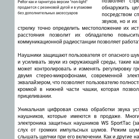
позволяет ст
Peltor как и гарнитура версии "non-light"
обнаружить це
продается с резиновой дугой и в упаковке
без дополнительных аксессуаров
посредством сп
звуков, но и и
стрелку точно определить местоположение их ис
расстояния позволит их обладателю повысит
коммуникационной радиостанции позволяет работать
Наушники защищают пользователя от опасного шума
и усиливать звуки из окружающей среды, такие к
может контролировать и изменять регулировку г
двумя стерео-микрофонами, современной эле
эквалайзером, что позволяет пользователю полнос
кромкой в нижней части чашки, которая позво
прицеливании.
Уникальная цифровая схема обработки звука ус
наушников, которые имеются в продаже. Мног
электроника защитных наушников WS SportTac (з
слух от громких импульсных шумов. Режим шум
слышать щелчки при его включении. Как и другие н