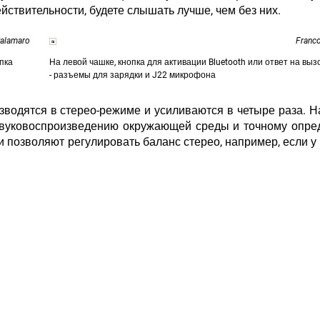
йствительности, будете слышать лучше, чем без них.
Palamaro
Franc
пка
На левой чашке, кнопка для активации Bluetooth или ответ на вызо
- разъемы для зарядки и J22 микрофона
водятся в стерео-режиме и усиливаются в четыре раза. 
звуковоспроизведению окружающей среды и точному опр
 позволяют регулировать баланс стерео, например, если у 