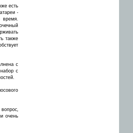
кже есть
атареи -
е время.
точечный
рживать
ть также
бствует
олнена с
 набор с
остей.
осового
 вопрос,
ми очень