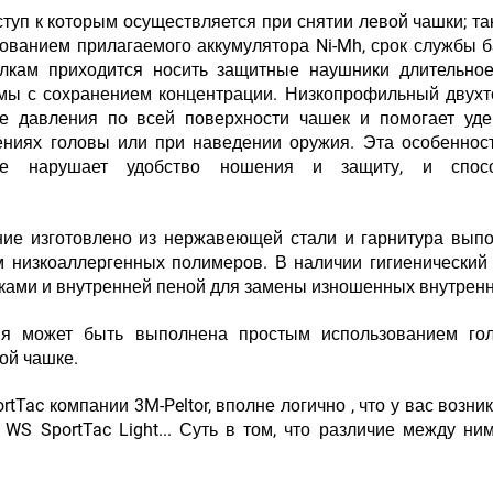
туп к которым осуществляется при снятии левой чашки; та
ьзованием прилагаемого аккумулятора Ni-Mh, срок службы б
елкам приходится носить защитные наушники длительно
емы с сохранением концентрации. Низкопрофильный двух
е давления по всей поверхности чашек и помогает уде
ниях головы или при наведении оружия. Эта особеннос
 не нарушает удобство ношения и защиту, и спосо
ние изготовлено из нержавеющей стали и гарнитура вып
 низкоаллергенных полимеров. В наличии гигиенический
ками и внутренней пеной для замены изношенных внутренн
я может быть выполнена простым использованием гол
ой чашке.
Tac компании 3M-Peltor, вполне логично , что у вас возник
WS SportTac Light... Суть в том, что различие между ни