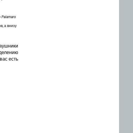
o Palamaro
в, а внизу
Наушники
еделению
вас есть