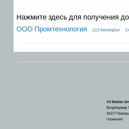
Нажмите здесь для получения д
ООО Промтехнология
.223 Remington
.2
VS Medien G
Burgbergweg 
56377 Nassa
Германия