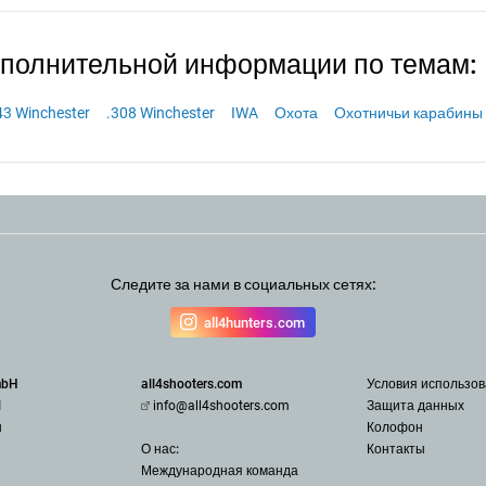
ополнительной информации по темам:
43 Winchester
.308 Winchester
IWA
Охота
Охотничьи карабины
Следите за нами в социальных сетях:
all4hunters.com
mbH
all4shooters.com
Условия использо
1
info@all4shooters.com
З
ащита данных
u
Колофон
О нас:
Контакты
Международная команда