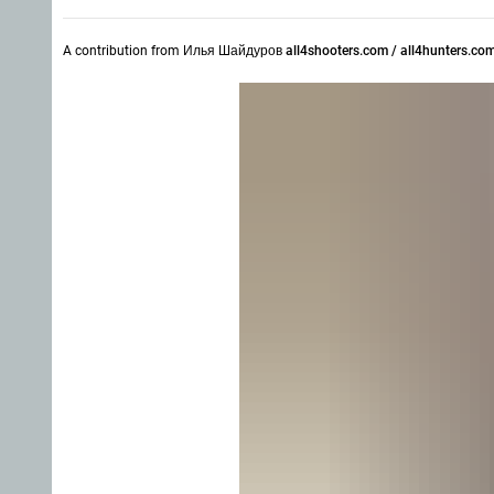
A contribution from
Илья Шайдуров all4shooters.com / all4hunters.co