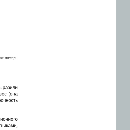
о: автор.
выразили
вес (она
рочность
ционного
никами,