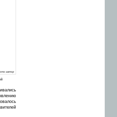
ото: автор
ой
ивались
товлению
овалось
авителей