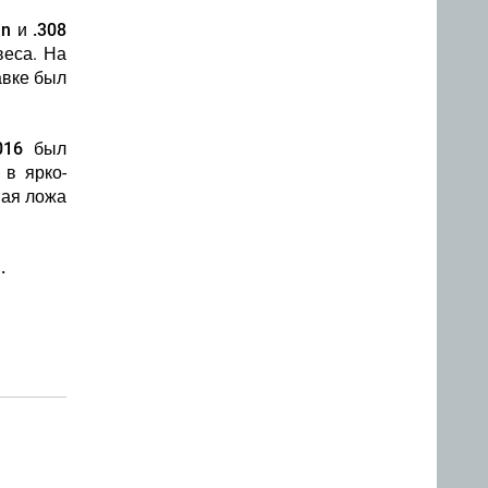
n и .308
веса. На
авке был
016 был
 в ярко-
ная ложа
.