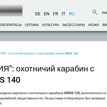
DE
EN
FR
IT
RU
БОЕПРИПАСЫ
ОПТИКА
КУЛЬТУРА
АКСЕССУАРЫ
НОЖИ
В
": охотничий карабин с пластиковой ложей ORSIS 140
: охотничий карабин с
S 140
 модели нарезного охотничьего карабина ORSIS 120, выполненного в
оружейной общественности. На выставке в Нюрнберге был впервые
й