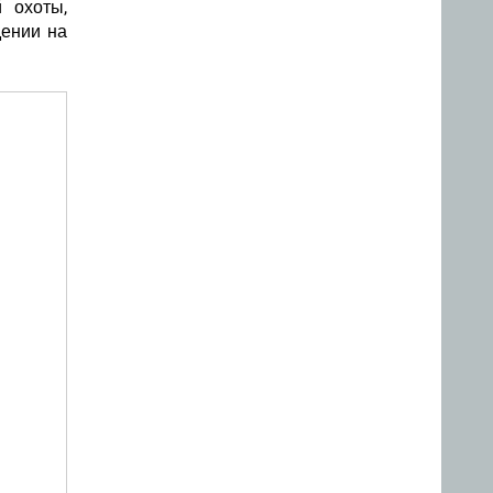
 охоты,
дении на