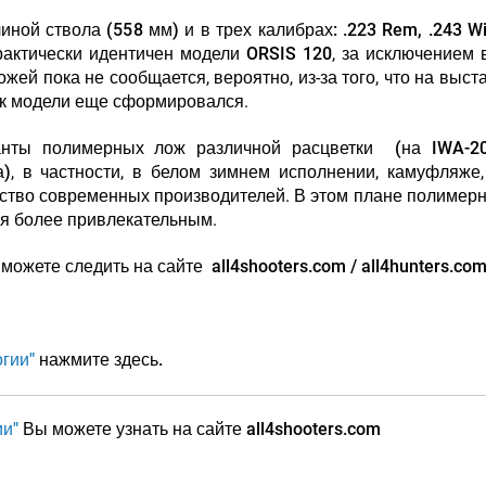
ой ствола (558 мм) и в трех калибрах: .223 Rem, .243 Wi
рактически идентичен модели
ORSIS 120
, за исключением 
жей пока не сообщается, вероятно, из-за того, что на выст
ик модели еще сформировался.
ианты полимерных лож различной расцветки
(на IWA-2
а)
, в частности, в белом зимнем исполнении, камуфляже,
шинство современных производителей. В этом плане полимер
ия более привлекательным.
можете следить на сайте all4shooters.com / all4hunters.com
гии"
нажмите здесь.
и"
Вы можете узнать на сайте all4shooters.com