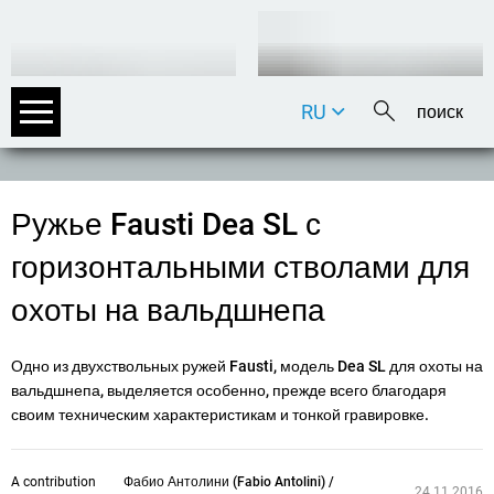
RU
DE
EN
FR
Ружье Fausti Dea SL с
IT
горизонтальными стволами для
охоты на вальдшнепа
Одно из двухствольных ружей Fausti, модель Dea SL для охоты на
вальдшнепа, выделяется особенно, прежде всего благодаря
своим техническим характеристикам и тонкой гравировке.
A contribution
Фабио Антолини (Fabio Antolini) /
24.11.2016