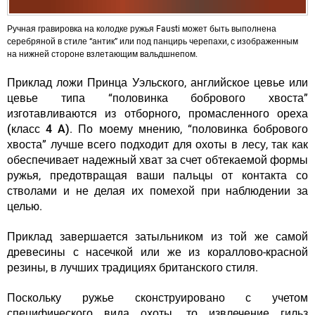
Ручная гравировка на колодке ружья Fausti может быть выполнена
серебряной в стиле “антик” или под панцирь черепахи, с изображенным
на нижней стороне взлетающим вальдшнепом.
Приклад ложи Принца Уэльского, английское цевье или
цевье типа “половинка бобрового хвоста”
изготавливаются из
отборного, промасленного ореха
(класс 4 A)
. По моему мнению, “половинка бобрового
хвоста” лучше всего подходит для охоты в лесу, так как
обеспечивает надежный хват за счет обтекаемой формы
ружья, предотвращая ваши пальцы от контакта со
стволами и не делая их помехой при наблюдении за
целью.
Приклад завершается затыльником из той же самой
древесины с насечкой или же из кораллово-красной
резины, в лучших традициях британского стиля.
Поскольку ружье сконструировано с учетом
специфического вида охоты, то извлечение гильз