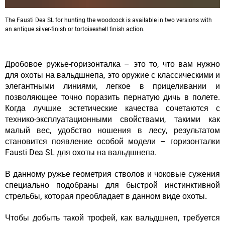
The Fausti Dea SL for hunting the woodcock is available in two versions with
an antique silver-finish or tortoiseshell finish action.
Дробовое ружье-горизонталка – это то, что вам нужно
для
охоты на вальдшнепа
, это оружие с классическими и
элегантными линиями, легкое в прицеливании и
позволяющее точно поразить пернатую дичь в полете.
Когда лучшие эстетические качества сочетаются с
технико-эксплуатационными свойствами, такими как
малый вес, удобство ношения в лесу, результатом
становится появление особой модели – горизонталки
Fausti Dea SL для охоты на вальдшнепа.
В данному ружье геометрия стволов и чоковые сужения
специально подобраны для быстрой инстинктивной
стрельбы, которая преобладает в данном виде охоты.
Чтобы добыть такой трофей, как вальдшнеп, требуется