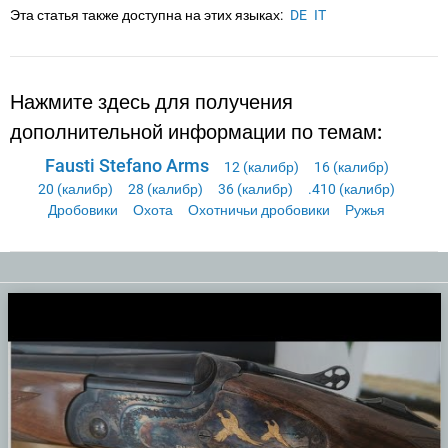
Эта статья также доступна на этих языках:
DE
IT
Нажмите здесь для получения
дополнительной информации по темам:
Fausti Stefano Arms
12 (калибр)
16 (калибр)
20 (калибр)
28 (калибр)
36 (калибр)
.410 (калибр)
Дробовики
Охота
Охотничьи дробовики
Ружья