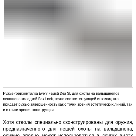
Ружье-горизонталка Every Fausti Dea SL для охоты на вальдшнепов
оснащено колодкой Box Lock, точно соответствующей стволам, что
придает ружью завершенность как с точки зрения эстетических линий, так
и с точки зрения конструкции.
Хотя стволы специально сконструированы для оружия,
предназначенного для пешей охоты на вальдшнепа,
оружие вполне может использоваться в других видах