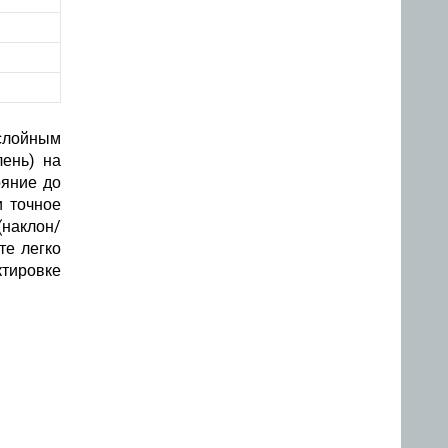
слойным
ень) на
ояние до
и точное
(наклон/
те легко
ктировке