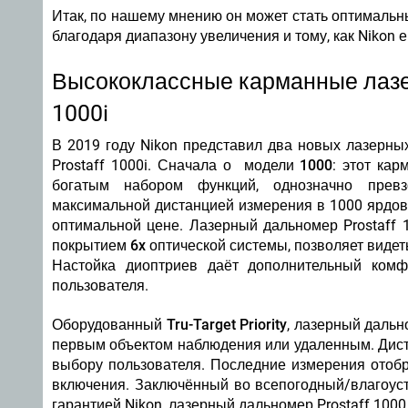
Итак, по нашему мнению он может стать
оптимальн
благодаря диапазону увеличения и тому, как Nikon 
Высококлассные карманные лазер
1000i
В 2019 году Nikon представил два новых лазерны
Prostaff 1000i. Сначала о
модели 1000
: этот ка
богатым набором функций, однозначно прев
максимальной дистанцией измерения в 1000 ярдов
оптимальной цене. Лазерный дальномер Prostaff 
покрытием
6x оптической системы
, позволяет виде
Настойка диоптриев даёт дополнительный комф
пользователя.
Оборудованный
Tru-Target Priority
, лазерный дальн
первым объектом наблюдения или удаленным. Дист
выбору пользователя. Последние измерения отобр
включения. Заключённый во всепогодный/влагоуст
гарантией Nikon, лазерный дальномер Prostaff 100