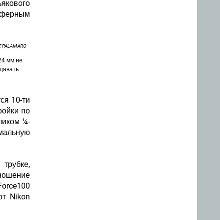
ьякового
сферным
F.PALAMARO
24 мм не
 давать
ся 10-ти
ройки по
ликом ¼-
мальную
трубке,
ношение
Force100
от Nikon