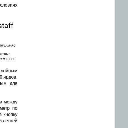
условиях
taff
F.PALAMARO
актные
aff 1000i.
ослойным
0 ярдов.
ным для
ра между
/метр по
а кнопку
5-летней