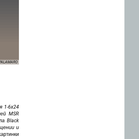
.PALAMARO
я 1-6x24
шей MSR
а Black
ещении и
картинки