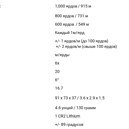
:
1,000 ярдов / 915 м
800 ярдов / 731 м
600 ярдов / 549 м
Каждый 1м/ярд
+/- 1 ярдов/м (до 100 ярдов)
+/- 2 ярдов/м (свыше 100 ярдов)
м/ярды
6x
20
6°
16.7
91 x 73 x 37 / 3.6 x 2.9 x 1.5
4.6 унций / 130 грамм
1 CR2 Lithium
+/- 89 градусов