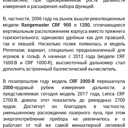
компактнее, при одновременном росте дальности
измерения и расширения набора функций.
В, частности, 2006 году на рынок вышли революционные
модели
Rangemaster CRF 900 и 1200
, отличающиеся
вертикальным расположением корпуса вместо прежнего
горизонтального, одинаково удобные как для правшей,
так и левшей. Несколько позже появилась и модель
Pinnmaser, вариант, специально предназначенный для
игроков в гольф. А начиная с 2012 года (модели CRF
1600-B и CRF 1000-R), высокоточный дальномер стал
дополнять встроенный баллистический вычислитель.
В позапрошлом году модель
CRF 2000-B перешагнула
2000-ярдовый рубеж
измерения дальности, а
представляемая сегодня модель 2017 года, Lerica CRF
2700-B, довела этот показатель до рекордных 2700
ярдов. Достигнут он благодаря, в частности,
уменьшенному расхождению лазерного луча, при этом
энергопотребление прибора не увеличилось и о
работает от той же самой миниатюрной литиевой