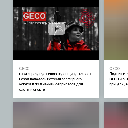
GECO
GECO
GECO празднует свою годовщину: 130 лет
Подпишите
назад началась история всемирного
GECO и вы
успеха и признания боеприпасов для
прицелы, б
охоты и спорта