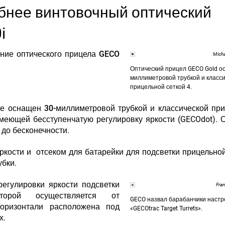
бнее винтовочный оптический
0i
ние оптического прицела
GECO
Micha
Оптический прицел GECO Gold о
миллиметровой трубкой и класс
прицельной сеткой 4.
кже оснащен
30-миллиметровой трубкой
и классической
при
меющей бесступенчатую регулировку яркости (GECOdot). 
 до бесконечности.
кости и отсеком для батарейки для подсветки прицельной
убки.
егулировки яркости подсветки
Fra
орой осуществляется от
GECO назвал барабанчики настр
горизонтали расположена под
«GECOtrac Target Turrets».
х.