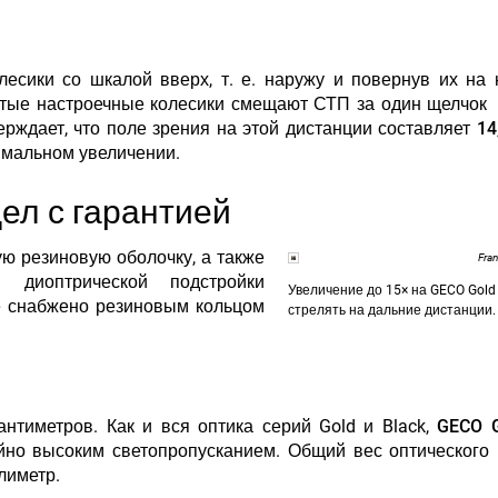
лесики со шкалой вверх, т. е. наружу и повернув их на
тистые настроечные колесики смещают СТП за один щелчок
ерждает, что поле зрения на этой дистанции составляет
14
имальном увеличении
.
ел с гарантией
ю резиновую оболочку, а также
Fra
 диоптрической подстройки
Увеличение до 15× на GECO Gold
е снабжено резиновым кольцом
стрелять на дальние дистанции.
антиметров. Как и вся оптика серий Gold и Black,
GECO G
но высоким светопропусканием. Общий вес оптического
лиметр
.