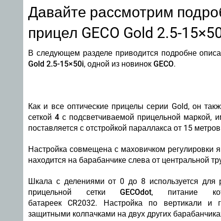
Давайте рассмотрим подро
прицел GECO Gold 2.5-15×5
В следующем разделе приводится подробне описа
Gold 2.5-15×50i
, одной из новинок
GECO
.
Как и все оптические прицелы серии Gold, он та
сеткой 4
с подсветчиваемой прицельной маркой, и
поставляется с отстройкой
параллакса
от 15 метров
Настройка совмещена с маховичком регулировки яр
находится на барабанчике слева от центральной тр
Шкала с делениями от 0 до 8 используется для р
прицельной сетки
GECOdot
, питание кот
батареек CR2032. Настройка по вертикали и 
защитными колпачками на двух других барабанчика