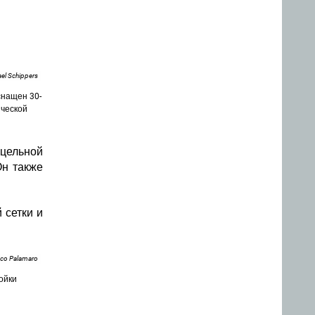
el Schippers
снащен 30-
ической
цельной
Он также
 сетки и
nco Palamaro
ойки