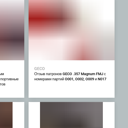
GECO
ым
Отзыв патронов GECO .357 Magnum FMJ с
спортивные
номерами партий O001, O002, O009 и N017
тов