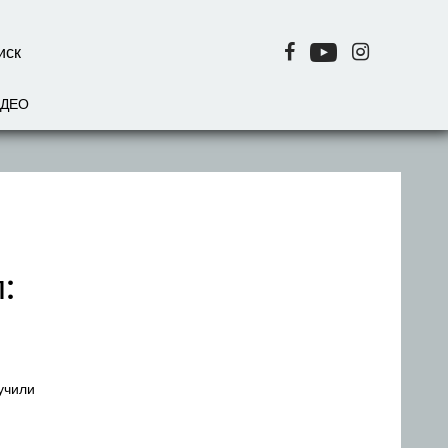
ИДЕО
:
учили