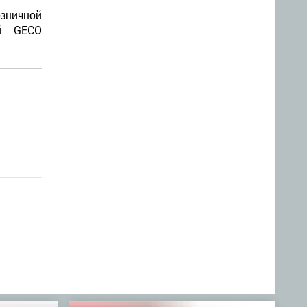
зничной
й GECO