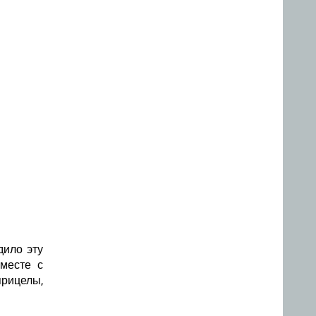
дило эту
месте с
прицелы,