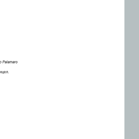
o Palamaro
рицел.