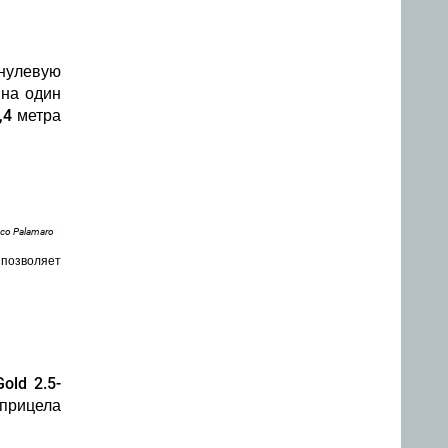
 нулевую
 на один
,4 метра
nco Palamaro
 позволяет
old 2.5-
 прицела