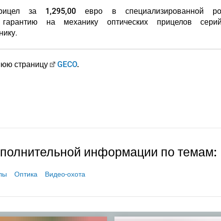
прицел за
1,295,00 евро
в специализированной ро
 гарантию на механику
оптических прицелов сери
нику
.
нюю страницу
GECO
.
ополнительной информации по темам:
лы
Оптика
Видео-охота