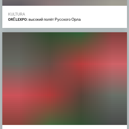
KULTURA
ORЁLEXPO: высокий полёт Русского Орла