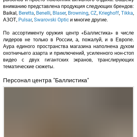
вниманию представлена продукция следующих брендов:
Baikal,
Beretta
,
Benelli
,
Blaser
,
Browning
,
CZ
,
Krieghoff
,
Tikka
,
АЗОТ,
Pulsar
,
Swarovski Optic
и многие другие.
По ассортименту оружия центр «Баллистика» в числе
лидеров не только в России, а, пожалуй, и в Европе.
Аура единого пространства магазина наполнена духом
охотничьего азарта и приключений, усиленного нон-стоп
видео с двух гигантских экранов, транслирующих
тематические сюжеты.
Персонал центра "Баллистика"