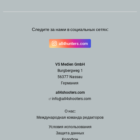
Следите за нами в социальных сетях:
all4hunters.com
VS Medien GmbH
Burgbergweg 1
56377 Nassau
Германия
all4shooters.com
info@all4shooters.com
О нас:
Международная команда редак
торов
Условия использования
З
ащита данных
Колофон