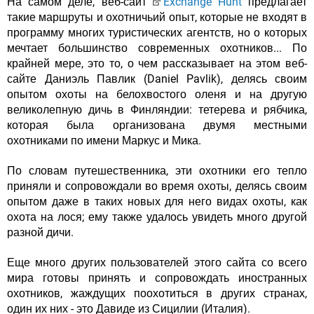
На самом деле, веб-сайт
Exchange Hunt
предлагает
такие маршруты и охотничьий опыт, которые не входят в
программу многих туристических агентств, но о которых
мечтает большинство современных охотников... По
крайней мере, это то, о чем рассказывает на этом веб-
сайте Даниэль Павлик (Daniel Pavlik), делясь своим
опытом охоты на белохвостого оленя и на другую
великолепную дичь в Финляндии: тетерева и рябчика,
которая была организована двумя местными
охотниками по имени Маркус и Мика.
По словам путешественника, эти охотники его тепло
приняли и сопровождали во время охоты, делясь своим
опытом даже в таких новых для него видах охоты, как
охота на лося; ему также удалось увидеть много другой
разной дичи.
Еще много других пользователей этого сайта со всего
мира готовы принять и сопровождать иностранных
охотников, жаждущих поохотиться в других странах,
один их них - это Давиде из Сицилии (Италия).