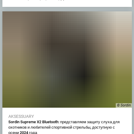
© Sordin
AKSESSUARY
Sordin Supreme X2 Bluetooth: представляем защиту слуха для
охотников и любителей спортивной стрельбы, доступную с
осени 2024 года