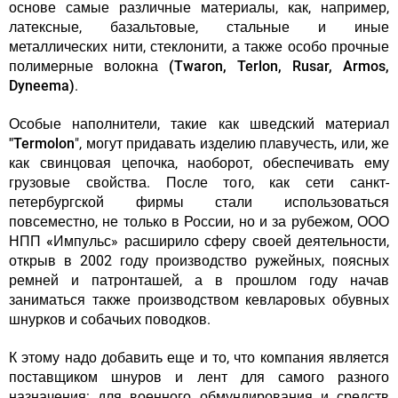
основе самые различные материалы, как, например,
латексные, базальтовые, стальные и иные
металлических нити, стеклонити, а также особо прочные
полимерные волокна
(Twaron, Terlon, Rusar, Armos,
Dyneema)
.
Особые наполнители, такие как шведский материал
"Termolon
", могут придавать изделию плавучесть, или, же
как свинцовая цепочка, наоборот, обеспечивать ему
грузовые свойства. После того, как сети санкт-
петербургской фирмы стали использоваться
повсеместно, не только в России, но и за рубежом,
ООО
НПП «Импульс
» расширило сферу своей деятельности,
открыв в 2002 году производство ружейных, поясных
ремней и патронташей, а в прошлом году начав
заниматься также производством кевларовых обувных
шнурков и собачьих поводков.
К этому надо добавить еще и то, что компания является
поставщиком шнуров и лент для самого разного
назначения: для военного обмундирования и средств