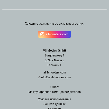
Следите за нами в социальных сетях:
all4hunters.com
VS Medien GmbH
Burgbergweg 1
56377 Nassau
Германия
all4shooters.com
info@all4shooters.com
О нас:
Международная команда редак
торов
Условия использования
З
ащита данных
Колофон