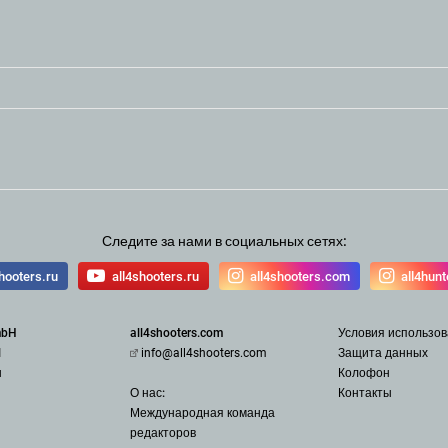
Следите за нами в социальных сетях:
hooters.ru
all4shooters.ru
all4shooters.com
all4hun
mbH
all4shooters.com
Условия использо
1
info@all4shooters.com
З
ащита данных
u
Колофон
О нас:
Контакты
Международная команда
редак
торов