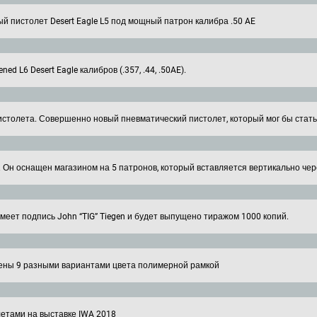
й пистолет Desert Eagle L5 под мощный патрон калибра .50 AE
 L6 Desert Eagle калибров (.357, .44, .50AE).
 пистолета. Совершенно новый пневматический пистолет, который мог бы ста
LR. Он оснащен магазином на 5 патронов, который вставляется вертикально че
еет подпись John “TIG” Tiegen и будет выпущено тиражом 1000 копий.
ены 9 разными вариантами цвета полимерной рамкой
летами на выставке IWA 2018