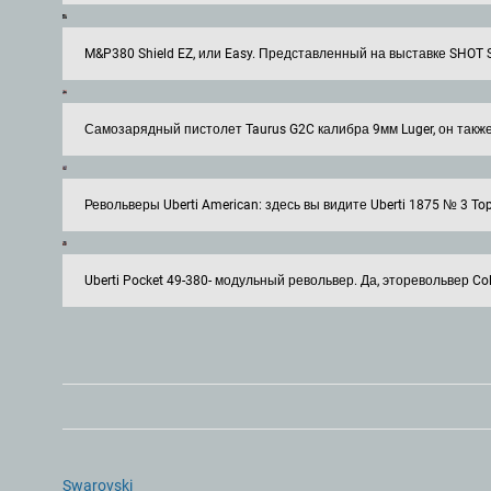
M&P380 Shield EZ, или Easy. Представленный на выставке SHOT
Самозарядный пистолет Taurus G2C калибра 9мм Luger, он также 
Револьверы Uberti American: здесь вы видите Uberti 1875 № 3 To
Uberti Pocket 49-380- модульный револьвер. Да, эторевольвер Co
Swarovski