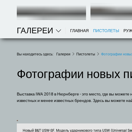
ГАЛЕРЕИ
ГЛАВНАЯ
ПИСТОЛЕТЫ
РУ
Вы находитесь здесь:
Галереи
Пистолеты
Фотографии новых
Фотографии новых пи
Выставка IWA 2018 в Нюрнберге - это место, где вы можете 
видели на выставке IWA: мы уже говорили о некоторых из них, 
известных и менее известных брендов. Здесь вы можете на
Новый B&T USW-SF. Модель ударникового типа USW (Universal S