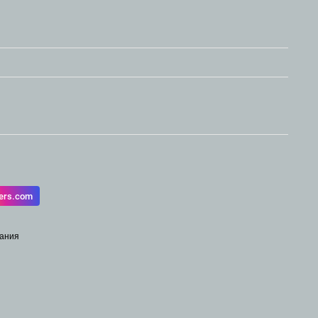
ters.com
вания