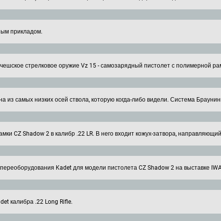
ным прикладом.
 чешское стрелковое оружие Vz 15 - самозарядный пистолет с полимерной ра
дна из самых низких осей ствола, которую когда-либо видели. Система Браунин
ки CZ Shadow 2 в калибр .22 LR. В него входит кожух-затвора, направляющи
 переоборудования Kadet для модели пистолета CZ Shadow 2 на выставке IWA
t калибра .22 Long Rifle.