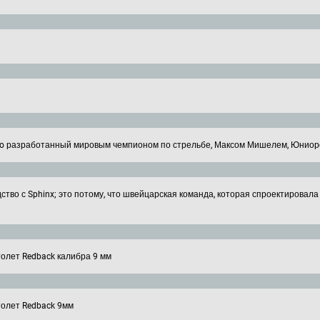
uto разработанный мировым чемпионом по стрельбе, Максом Мишелем, Юниором 
во с Sphinx; это потому, что швейцарская команда, которая спроектировала 
олет Redback калибра 9 мм
толет Redback 9мм