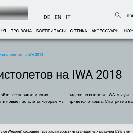
DE
EN
IT
ЖЬЯ
ПРО-ЗОНА
БОЕПРИПАСЫ
ОПТИКА
АКСЕССУАРЫ
НО
 пистолетов на IWA 2018
столетов на IWA 2018
найти все новинки многих
в то время как другие еще
йти новые пистолеты, которые мы
придется открыть. Смотрите и н
ervice Weapon) сохраняет все характеристики стандартных моделей USW 9мм