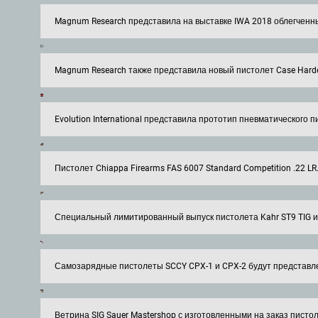
Magnum Research представила на выставке IWA 2018 облегченны
Magnum Research также представила новый пистолет Case Hardened
Evolution International представила прототип пневматического
Пистолет Chiappa Firearms FAS 6007 Standard Competition .22 
Специальный лимитированный выпуск пистолета Kahr ST9 TIG им
Самозарядные пистолеты SCCY CPX-1 и CPX-2 будут представл
Ветрина SIG Sauer Mastershop с изготовленными на заказ писто