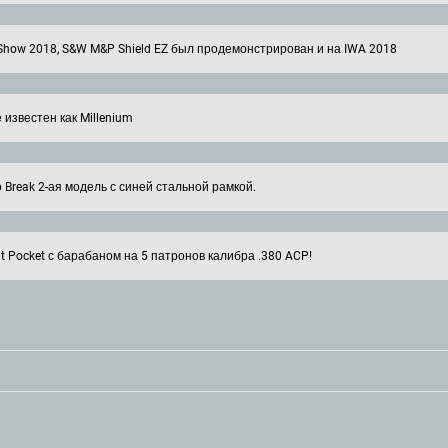
 Show 2018, S&W M&P Shield EZ был продемонстрирован и на IWA 2018
известен как Millenium
p Break 2-ая модель с синей стальной рамкой.
lt Pocket с барабаном на 5 патронов калибра .380 ACP!