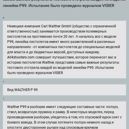
линейки P99. Испытание было проведено журналом VISIER
Немецкая компания Carl Walther GmbH (общество с ограниченной
ответственностью) занимается производством полимерных
пистолетов на протяжение почти 20 лет. А началось все с модели
P99, линейка пистолетов имеет много разветвлений в различных
направлениях - от компактных пистолетов до специальных моделей
для власти и до бюджетных версий, доступных каждому.
All4shooters.com совершит путешествие, которое перенесет вас в
историю пистолетов Walther, представив самые важные результаты
тестового отстрела каждой из моделей линейки P99. Испытание
было проведено журналом VISIER
Вид WALTHER P 99
Walther P99 в разборке имеет следующие составные части: ползун,
ствол, возвратную пружину и рамку. В некоторых моделях, перед
произведением разборки, убедитесь в том, что спусковой курок снят с
боевого взвода. В этом случае потяните ползун немного назад и
опустите двусторонние рычаги над спусковым крючком