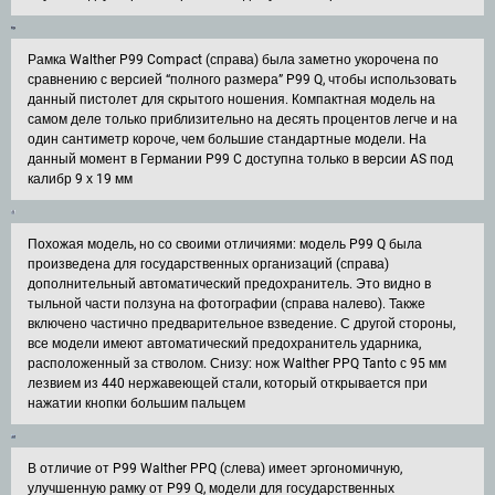
Рамка Walther P99 Compact (справа) была заметно укорочена по
сравнению с версией “полного размера” P99 Q, чтобы использовать
данный пистолет для скрытого ношения. Компактная модель на
самом деле только приблизительно на десять процентов легче и на
один сантиметр короче, чем большие стандартные модели. На
данный момент в Германии P99 C доступна только в версии AS под
калибр 9 х 19 мм
Похожая модель, но со своими отличиями: модель P99 Q была
произведена для государственных организаций (справа)
дополнительный автоматический предохранитель. Это видно в
тыльной части ползуна на фотографии (справа налево). Также
включено частично предварительное взведение. С другой стороны,
все модели имеют автоматический предохранитель ударника,
расположенный за стволом. Снизу: нож Walther PPQ Tanto с 95 мм
лезвием из 440 нержавеющей стали, который открывается при
нажатии кнопки большим пальцем
В отличие от P99 Walther PPQ (слева) имеет эргономичную,
улучшенную рамку от P99 Q, модели для государственных