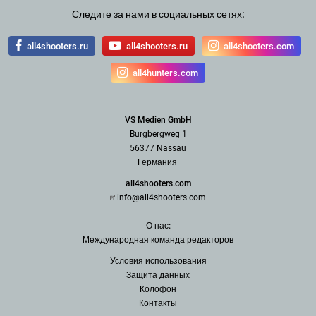
Следите за нами в социальных сетях:
all4shooters.ru
all4shooters.ru
all4shooters.com
all4hunters.com
VS Medien GmbH
Burgbergweg 1
56377 Nassau
Германия
all4shooters.com
info@all4shooters.com
О нас:
Международная команда редак
торов
Условия использования
З
ащита данных
Колофон
Контакты