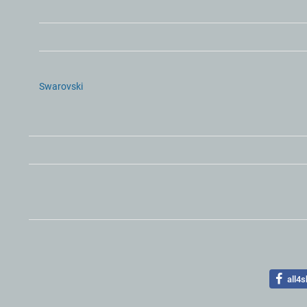
Swarovski
all4s