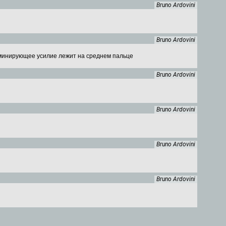
Bruno Ardovini
Bruno Ardovini
доминирующее усилие лежит на среднем пальце
Bruno Ardovini
Bruno Ardovini
Bruno Ardovini
Bruno Ardovini