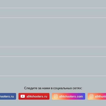
Следите за нами в социальных сетях:
hooters.ru
all4shooters.ru
all4shooters.com
all4hun