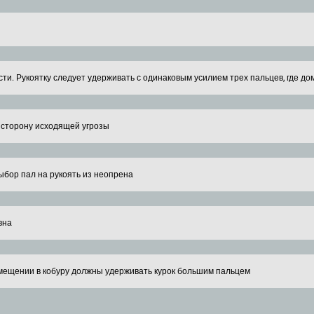
сти. Рукоятку следует удерживать с одинаковым усилием трех пальцев, где 
в сторону исходящей угрозы
ыбор пал на рукоять из неопрена
вна
омещении в кобуру должны удерживать курок большим пальцем