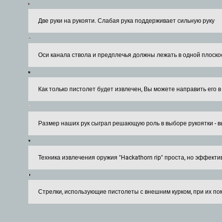
Две руки на рукояти. Слабая рука поддерживает сильную руку
Оси канала ствола и предплечья должны лежать в одной плоско
Как только пистолет будет извлечен, Вы можете направить его 
Размер наших рук сыграл решающую роль в выборе рукоятки - в
Техника извлечения оружия "Hackathorn rip" проста, но эффекти
Стрелки, использующие пистолеты с внешним курком, при их п